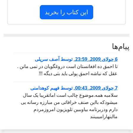
این کتاب را بخرید
پيام‌ها
6 جولای 2009, 23:59
,
توسط
آصف سرپلی
تا احمق ده افغانستان است دروغگویان در نمی مانن .
عقل که نباشه احمق پولی باید بتی دیگه !!!
7 جولای 2009, 00:43
,
توسط
فهیم کوهدامنی
سلامبه همه.موضوع چالب است اماتقریبا یک سال
میشودکه بااین صنف خرافاتی من مبارزه رسانه یی
دارم ودربرنامه بیاوببین تلویزیون امروزمردم
مااینهارامیبینند