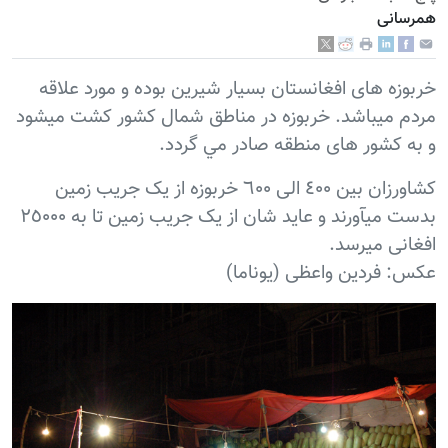
همرسانی
خربوزه های افغانستان بسيار شيرين بوده و مورد علاقه
مردم ميباشد. خربوزه در مناطق شمال کشور کشت ميشود
و به کشور های منطقه صادر مي گردد.
کشاورزان بين ٤٠٠ الی ٦٠٠ خربوزه از يک جريب زمين
بدست ميآورند و عايد شان از يک جريب زمين تا به ٢٥٠٠٠
افغانی ميرسد.
عکس: فردين واعظی (يوناما)