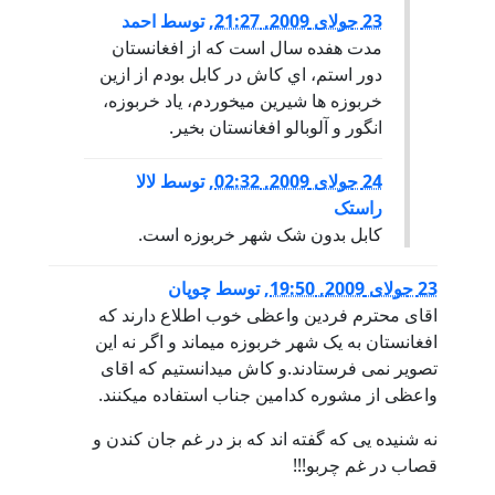
23 جولای 2009, 21:27
,
توسط
احمد
مدت هفده سال است که از افغانستان
دور استم، اي کاش در کابل بودم از ازين
خربوزه ها شيرين ميخوردم، ياد خربوزه،
انگور و آلوبالو افغانستان بخير.
24 جولای 2009, 02:32
,
توسط
لالا
راستک
کابل بدون شک شهر خربوزه است.
23 جولای 2009, 19:50
,
توسط
چوپان
اقای محترم فردین واعظی خوب اطلاع دارند که
افغانستان به یک شهر خربوزه میماند و اگر نه این
تصویر نمی فرستادند.و کاش میدانستیم که اقای
واعظی از مشوره کدامین جناب استفاده میکنند.
نه شنیده یی که گفته اند که بز در غم جان کندن و
قصاب در غم چربو!!!