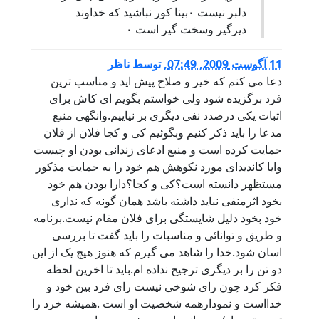
دلبر نیست ۰بینا کور نباشید که خداوند
دیرگیر وسخت گیر است ۰
11 آگوست 2009, 07:49
,
توسط
ناظر
دعا می کنم که خیر و صلاح پیش اید و مناسب ترین
فرد برگزیده شود ولی خواستم بگویم ای کاش برای
اثبات یکی درصدد نفی دیگری بر نیاییم.وانگهی منبع
مدعا را باید ذکر کنیم وبگوئیم کی و کجا فلان از فلان
حمایت کرده است و منبع ادعای زندانی بودن او چیست
وایا کاندیدای مورد نکوهش هم خود را به حمایت مذکور
مستظهر دانسته است؟کی و کجا؟دارا بودن هم خود
بخود اثرمنفی نباید داشته باشد همان گونه که نداری
خود بخود دلیل شایستگی برای فلان مقام نیست.برنامه
و طریق و توانائی و مناسبات را باید گفت تا بررسی
اسان شود.خدا را شاهد می گیرم که هنوز هیچ یک از این
دو تن را بر دیگری ترجیح نداده ام.باید تا اخرین لحظه
فکر کرد چون رای شوخی نیست رای فرد بین خود و
خدااست و نمودارهمه شخصیت او است .همیشه خرد را