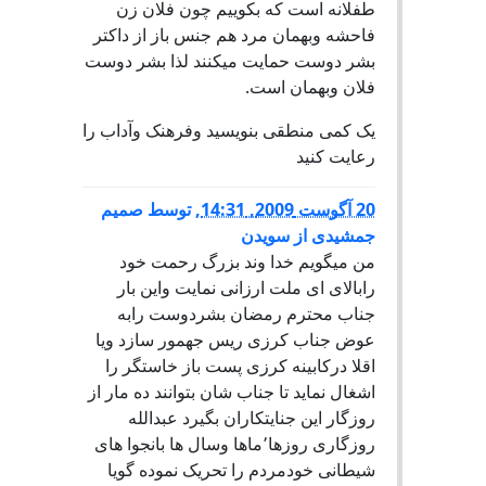
طفلانه است که بکوییم چون فلان زن
فاحشه وبهمان مرد هم جنس باز از داکتر
بشر دوست حمایت میکنند لذا بشر دوست
فلان وبهمان است.
یک کمی منطقی بنویسید وفرهنک وآداب را
رعایت کنید
20 آگوست 2009, 14:31
,
توسط
صمیم
جمشیدی از سویدن
من میگویم خدا وند بزرگ رحمت خود
رابالای ای ملت ارزانی نمایت واین بار
جناب محترم رمضان بشردوست رابه
عوض جناب کرزی ریس جهمور سازد ویا
اقلا درکابینه کرزی پست باز خاستگر را
اشغال نماید تا جناب شان بتوانند ده مار از
روزگار این جنایتکاران بگیرد عبدالله
روزگاری روزها٬ماها وسال ها بانجوا های
شیطانی خودمردم را تحریک نموده گویا