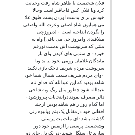
فلان شخصیت با ظاهر شاه رفت وخیانت
کرد ویا فلان کس قاچاقبر است وحالا
خودش برای بدست اوردن پست طوق غلا
می همایون شاه اصفی وعزت الله واصفی
را بگردن انداخته است ۰ [دیروزچی
میلافیدی وامروز چی می بافی] واه به
ملتی که سرنوشت اش بدست تورقم
خورد۰ای ستمی های کودن وای باز
ماندگان غلامان رومی بخود بیا ید وبا
سرنوشت مردم شریف تاجک بازی نکنید
۰وای مردم شریف سمت شمال شما خود
شاهد بودید که این عبدالله که فدای نام
عبدالله شود چطور مثل ریگ وبه شاخی
دالر مصرف نمودتادرانتخابات پیروزشود۰
اما کدام روز راهم شاهد بودین ازچند
افغانی خود درمقابل یک یتم ویابیوه زنی
گذشته باشد۰ای ملت بت پرستی
وشخصیت پرستی را ازنفس خود دور
سازید تا رستگار شوید۰در یک دل جای دو