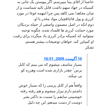
خاصتا از آقای بینا میپرسم, اگر پیوستن یک جانی به
کسیکه در جهاد سهم داشت قابل تائید شماست و از
شان مجاهد! نمی کاهد پس چرا اینهمه غوغا در مورد
کرزی و پول قاچاقچیان مواد مخدر با او.
دوم انکه در اصل مضمون واصفی از جمله نزدیکان
مورد حمایت کرزی ها قلمداد شده. چگونه توجیه
میتوانید که کسیکه برادر کرزی یاد میگردد برای رقیب
او کمپاین کند. خواهان توضیحات بیشتر هستم.
تشکر
10 آگوست 2009, 16:51
بسیار متاسف میشوم که می بینم که کابل
?
پرس
چقدر بازازی شده است وهرزه کو
یی میکند.
واقعاْ هم از کابل پرسی را که بسیار خوش
داشتم دارم بیزار میشوم و هم رفته رفته
خوشبینی سابقم را نسبت به داکتر بشر
دوست از دست میدهم. این چه دلیل