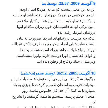
9 آگوست 2009, 23:57
,
توسط
بينا
اين به اين معنى نيست كه ما به امريكا ايمان اوده
باشيم.اكركسى در امريكا درزندان رفته باشد او خراب
و اوكه نرفته او خوب است .اين همه راكتيار ملاعمر
امين تركى ايهمه فاشيستان خون ريزان ...كدام اينها
درزندان امريكا رفته اند؟
اينكه جه كزشت درزندانهاى امريكا ضرورت به بيان
نيست.شايد خيلى افراد ديكر هم به طرف داكتر عبدالله
بروند.او واقعا يك مجاهد بزرك است.همه مليت ها
واقوام افغانستان اورا دوست دارند واورا ميشناسند
ودرميدان جنك ودفاع از وطن ديده اند.
10 آگوست 2009, 06:52
,
توسط
مجمر(بدخشی)
میگویند شاگرد تنبلی در یکی از صنوف علم حیات درس
میخواند. قریب به امتحان تصمیم گرفت تا چیزی به یاد
بسپارد تا به کمک آن حد اقل خاموش نباشد. روز
امتحان معلم پرسید: سیستم هاضمه گوسفند را تشریح
کن.
شاگرد: گوسفند یک حیوان اهلی است دارای پشم. در