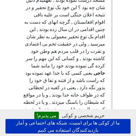
مسجد درست نموده بودند . نفهمیدم دلیل
شان چه بود ؟ این خود یک نوع تحقیر و در
نتیجه اعلان جنگی است بر علیه باقی
اقوام افغانستان , گرچه انهای که دست به
چنین اقدامی در ان سال زده بودند , این
اقدام یک نوع تحقیر معمولی به نظر شان
میرسید , ولی در حقیقت تخم بی اعتمادی
و نفرت را در قلب مردم هم وطن خود
کاشته بودند , و کسانی که این مهم را سر
کرده گی نموده بودند خود را مانند شما
حاجی
یعنی کسی که با خدا عهد نموده بود
که راست باشد و از فتنه و نفا ق خود را
بدور نگه دارد , یعنی در کعبه در لحظاتی
که در طواف خانه خدا بودند , و یا در مواقع
که شیطان را باسنگ میزدند , و یا در لحظه
که حجرالسود را لمس مینمودند , این تعهد
حریم شخصی و کوکی
می پذیرم!
پاک بودن و دوری از شیطان را نموده بودند
ما از کوکی ها برای امنیت، شبکه های اجتماعی و آمار
با خدای خود . ایا با خواندن این جملات ان
بازدیدکنندگان استفاده می کنیم
لحظاتی که در نزدیکی خانه خدا برای