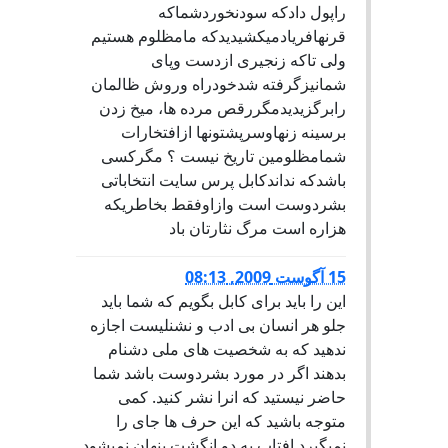
راپول دادکه سودنخوردشماکه
قرنهافريادميکشيديدکه مامظلوم هستيم
ولی تاکه زنجيری ازدست وپای
شمانيزگرفته شدخودراه وروش ظالمان
رابرگزيديدمگررقص مرده ها، ميخ زدن
برسينه زنهاوسرپشتونها ازافتخارات
شمامظلومين تاريخ نيست ؟ مگرکسی
باشدکه نداندکابل پرس سايت انتخاباتی
بشردوست است وازاوفقط بخاطريکه
هزاره است مرگ نثارتان باد
15 آگوست 2009, 08:13
این را باید برای کابل بگویم که شما باید
جلو هر انسان بی ادب و نشنلیست اجازه
ندهید که به شخصیت های ملی دشنام
بدهند اگر در مورد بشردوست باشد شما
حاضر نیستید که انرا نشر کنید. کمی
متوجه باشید که این حرف ها جای را
نمیگیرد افتاب به دو انگشت پنهان نمیشود