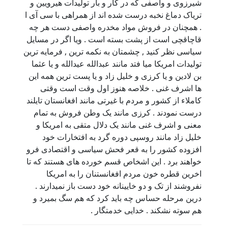
شیرزوی و واصفی که در کار و بار تولیدات هیرویین و
تریاک دماغ نخبه درست شده اند از همراهی با سی آی ا
. همچنان در فروش مواد مخدره واصفی دست هر چه
قاچاقچی است از پشت بسته است . ویا اگر در مسایل
سیاسی نظر کنید , چشمتان به نکمه ترین , فرمایه ترین
تولیدات امریکا میا فتد مانند عبدالله عیدالله و یا عثما
بن لادین و یا کرزی و خلیل زاد و یا پست ترین همه این
ها اشرف غنی . خلاصه هنوز اول وقت است وقتی
کاملاء از کشور و مردم با غیرتی مانند افغانستان تایلند
درست نمودند . کرزی مانند یک وطن فروش به تمام
معنی و اشرف غنی مانند یک دلال متقی به امریکا و
خلیل زاد مانند روسپی دوره گرد به افتخارات خود
افزوده کشور را به قعر فحش سیاسی و اقتصادی فرو
خواهند برد . این اشخاص قسم خورده های هستند که تا
اخرین قطره خون مردم افغانستنان را به امریکا
نفروشند از تک و دو خایینانه خود دست باز نمیدارند .
درین مرحله حساس چه باید کرد که هم سگ بمیرد و
هم سوته نشکند . خدایی خدمتگار .