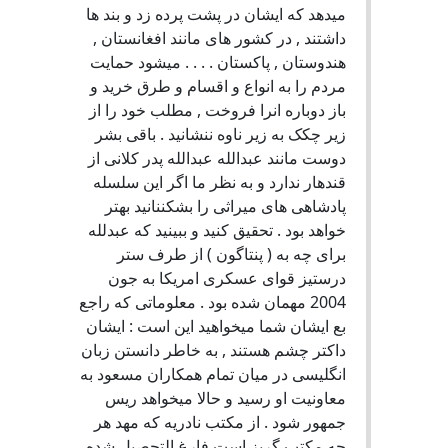
میدهد که ایشان در پشت پرده زد و بند ها
داشتند , در کشور های مانند افغانستان ,
هندوستان , پاکستان . . . . میشود حمایت
مردم را به انواع و اقسام و طرق خرید و
باز دوباره انرا فروخت , مطلب خود را از
زیر چکک به زیر ناوه ننشانید . باقی بشر
دوست مانند عبدالله عبدالله پدر کلانی از
قندهار ندارد و به نظر ما اگر این سلسله
پادشاهی های میراثی را بشکننانید بهتر
خواهد بود . تحقیق کنید و ببینید که عبدلله
برای چه به ( پنتاگون ) از طرف ستر
درستیز قوای عسکری امریکا به جون
2004 مهمان شده بود . معلوماتی که راجع
بع ایشان شما میخواهید این است : ایشان
داکتر چشم هستند , به خاطر دانستن زبان
انگلیسی در میان تمام همکاران مسعود به
معاونیت او رسید و حالا میخواهد ریس
جمهور شود . از مکتب نادریه که مهد هر
چه مکتب گریز است فارغ التحصیل شده