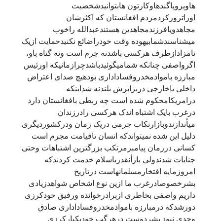
هاوپروپاگندهاوکارتون هابتوانيدشخصيت
اوراترورکردمردم افغانستان که اکثرشان
مجاهدويافرزندمجاهدين هستندعبدالله راخوب
ميشناسندشمابيهوده وقت خودراضائع نکنيدحمايت ازيک
نامزادازطرف هرکسی باشدنه جرم است ونه گناه باو،
اگرواصفی چنانکه شماميگوئيدباشدچرازمانيکه اورئيس
مبارزه باموادمخدروفساداداری بودهيچ صدای اعتراض
داخلی ياخارجی دربرابرش بلندنه شداينکه
درامريکامحکوم شده است چه ربطی بافغانستان دارد
درغرب بايک اشتباه اندک هرکسی رادرزندان
ميأندازندوبازارتکاب جرمی دريک زمان ودرکشورديگری
دليل اين شده نميتواندکه انسان تاقيامت مجرم است
کسانی درزمان پيامبرمرتکب بزرگترين اشتباهات وحتی
جنايات شدندولی بازأنقدرباسلام خدمت کردندکه
امروزمايه افتخارمسلمانهاست درتاريخ
بشرخصوصادرغرب ما ازين نوع اشخاص شواهدزيادی
داريم واصفی بخاطری ازبرادرخوانده ورفيق خودکرزی
دورشدکه درمبارزه باموادمخدروفساداداری صادق
وجدی نبود بشردوست درهرگپ خوديکبارکرزی