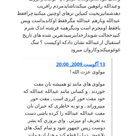
وعبدالله راتوهين ميکندتاشايدمردم رافريب
دهدشمانيزبحيث کمپاين نرهای اوچنين ميکنيدچرافقط
عبدالله وبازهم عبدالله مگرفقط اوکانديداست وبس
يافقط اومجرم است وديگرهمه فرشته اندک شرم
کنيدخجالت شويدازخدابترسيدنفرين شده های تاريخ
استقبال ازعبدالله نشان دادکه اوکيست ؟ سگ
غوغوميکندوکاروان ميرود
13 آگوست 2009, 20:00
مولوی عزت الله !
مولوی های مانند تو همیشه نان مفت
خوردند . و کسانی مانند عبدالله عبدالله که
خود مفت خور کرزی است , مفت خور
میپروراند . و تو به خاطری که جبران نان
مفت عبدالله عبدالله را کرده باشی دست
به تعریف او میزنی . وای بروزی که بشر
دوست ریس جمهور شود و تمام کمک های
بلاعوض دنیا را قطع کند و هزارانء مانند