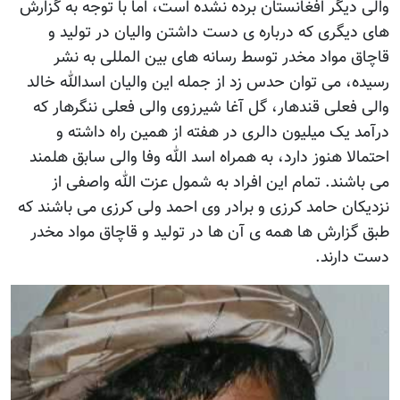
والی ديگر افغانستان برده نشده است، اما با توجه به گزارش
های ديگری که درباره ی دست داشتن واليان در توليد و
قاچاق مواد مخدر توسط رسانه های بين المللی به نشر
رسیده، می توان حدس زد از جمله اين واليان اسدالله خالد
والی فعلی قندهار، گل آغا شيرزوی والی فعلی ننگرهار که
درآمد يک ميليون دالری در هفته از همين راه داشته و
احتمالا هنوز دارد، به همراه اسد الله وفا والی سابق هلمند
می باشند. تمام اين افراد به شمول عزت الله واصفی از
نزديکان حامد کرزی و برادر وی احمد ولی کرزی می باشند که
طبق گزارش ها همه ی آن ها در توليد و قاچاق مواد مخدر
دست دارند.