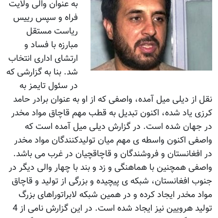
به عنوان والی ولایت
فراه و سپس رييس
رياست مستقل
مبارزه با فساد و
ارتشای اداری انتخاب
شد. بنا به گزارشی که
در سئول تايمز به
نقل از ديلی ميل آمده، واصفی که از او به عنوان برادر حامد
کرزی ياد شده، اکنون تبديل به قطب مهم قاچاق مواد مخدر
در جهان شده است. در گزارش ديلی ميل آمده است که
واصفی اکنون واسطه ی مهم ميان توليدکنندگان مواد مخدر
در افغانستان و فروشندگان و قاچاقچيان در غرب می باشد.
واصفی همچنين با هماهنگی و زد و بند با چهار والی ديگر در
جنوب افغانستان، شبکه ی پيچيده و بزرگی از توليد و قاچاق
مواد مخدر ايجاد کرده و در همين شبکه لابراتوراهای بزرگ
توليد هرويين نيز ايجاد شده است. در اين گزارش نامی از 4