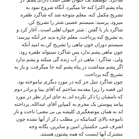
پناه پشم اکثرا کنه جا میگیرد. آنگاه شروع نمود به
تشریح مکمل کنه. معلم متوجه شد که شاگرد طفره
میرود. پرسید: سیستم عصبی شتر را تشریح کن.
شاگرد باز با گفتن : شتر حیوان اهلی است.. آغاز کرد و
به تشریح کنه پرداخت. معلم چاره ندید جز آنکه بپرسد:
سیستم دوران خون ماهی را تشریح کن.به امید آنکه
چون ماهی پشم ندارد پس شاگرد نمیتواند طفره رود.
ولی.. شاگرد : ماهی در آب زنده گی میکند و پشم ندارد
اگر پشم میداشت در پناه پشم کنه جا میگرفت. و باز به
تشریح گنه پرداخت.
چون شاگرد تنبل جز کنه در مورد دیگری نیاموخته بود.
این قصه را زیرا مقدمه ساختم که آقای بینا و برادر دوم
که نامشان را ذکر نکرده اند, به جای ابراز نظر در مورد
پیامد پیوستن یک مجرم به کمپاین آقای عبدالله, پرداخته
اند به همان موضعگیری کلیشه یی بی معنی! تاخت و تاز
ناموجه بالای کسانیکه در مطلب ذکر از آنها نشده چون
اشرف غنی, حکمتیار, امین و سایرین. یگانه وجه
مشترک آنها اینست که همه پشتون هستند.