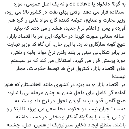
به گونة دلخواه یا Selective و نه یک اصل عمومی، مورد
استقاده قرار می دهد. وقتی بهای نفت در کشور بالا می رود،
وزیر تجارت و صنایع، عرضه کننده گان مواد نفتی را گرد هم
آورده و پس از اعلام نرخ جدید، هشدار می دهد که نباید
اضافه ستانی صورت گیرد! در حالیکه این امر با اقتصاد بازار،
هیچ گونه سازگاری ندارد. با این حال، آن گاه که وزیر تجارت
در برابر شکایاتی مبنی بر بلند رفتن نرخ مواد اولیه و نفتی،
مورد پرسش قرار می گیرد، استدلال می کند که در سیستم
های اقتصاد بازار، کنترول نرخ ها توسط حکومات، مجاز
نیست!
در اقتصاد بازار -و به ویژه در کشوری مانند افغانستان که هنوز
آماده گی کامل برای داخل شدن به چنان مرحله یی را ندارد-
هیچ گاهی قدرت پدید آوردن تحول در نرخ داد و ستد به
دست تاجران نیست و حکومت ها سعی می ورزند تا ابتکار و
توانایی رقابت را به گونة آشکار و مخفی در دست داشته
باشند. منطق ایجاد ذخایر ستراتیژیک از همین اصل، چشمه