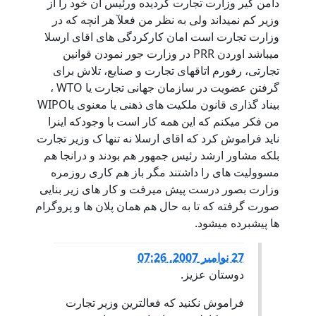
دامن گیر وزارت تجارت گردیده ورئیس ان خود را از
وزیر کم نمیداند ولی به نظر من فعلآ هر انچه که در
وزارت تجارت است امان کارکردگی های اقای ارسلا
میباشد اوردن PRR در وزارت جور نمودن قوانین
تجارتی، رفورم اتاقهای تجارت و صنایع، تلاش برای
گرفتن عضویت در سازمان جهانی تجارت یا WTO ،
بیناد گذاری قانون ملکیت های ذهنی یا معنوی یاWIPO
من فکر میکنم که این همه کار است با وجودکه اینرا
ناید فراموش کرد که اقای ارسلا نه تنها ک وزیر تجارت
بلکه مشاور ارشد رئیس جمهور هم بودند و درانجا هم
مسوولیت های را داشتند مگر باز هم کاری روزمره
وزارت بصور درست پیش میرفت و کار های زیر بنایی
صورت گرفته که تا به حال هم همان پلان ها و پروگرام
ها پیشبرده میشود.
27 نوامبر 2007, 07:26
دوستان عزیز.
فراموش نکنید که فعالترین وزیر تجارت