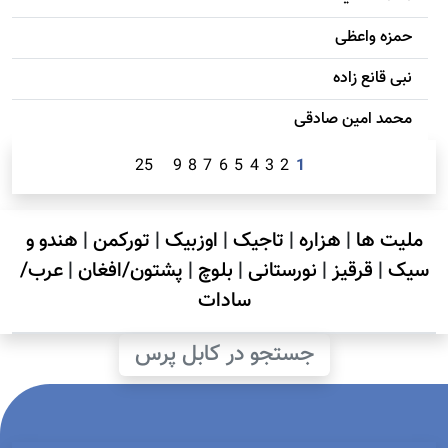
حمزه واعظی
نبی قانع زاده
محمد امين صادقی
25
9
8
7
6
5
4
3
2
1
ملیت ها
|
هزاره
|
تاجیک
|
اوزبیک
|
تورکمن
|
هندو و
سیک
|
قرقیز
|
نورستانی
|
بلوچ
|
پشتون/افغان
|
عرب/
سادات
جستجو در کابل پرس