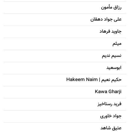
رزاق مأمون
علی جواد دهقان
جاويد فرهاد
میثم
نسیم ندیم
ابوسعيد
حکيم نعيم | Hakeem Naim
Kawa Gharji
فرید رستاخیز
جواد خاوری
عتیق شاهد