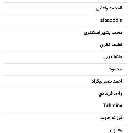
llمحمد واعظی
ziaaoddin
محمد بشیر اسکندری
لطيف نظري
علاءالديني
محمود
احمد بصيربيگزاد
واحد فرهادي
Tahmina
فرزانه جاويد
رها پن