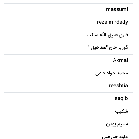
massumi
reza mirdady
قاری عتیق الله ساکت
گوربز خان "عطاخیل "
Akmal
محمد جواد داعی
reeshtia
saqib
شکيب
سليم پویان
داود جبارخیل