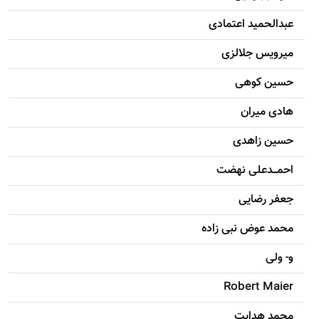
عبدالحمید اعتمادی
میرویس جلالزی
حسين کوهی
هادی ميران
حسين زاهدی
احمـــدعلی نهضت
جعفر رضایی
محمد عوض نبی زاده
و- ولی
Robert Maier
محمد هدایت