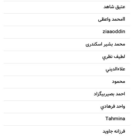
عتیق شاهد
llمحمد واعظی
ziaaoddin
محمد بشیر اسکندری
لطيف نظري
علاءالديني
محمود
احمد بصيربيگزاد
واحد فرهادي
Tahmina
فرزانه جاويد