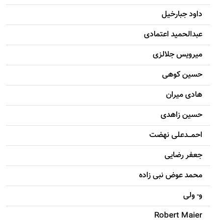
داود جبارخیل
عبدالحمید اعتمادی
میرویس جلالزی
حسين کوهی
هادی ميران
حسين زاهدی
احمـــدعلی نهضت
جعفر رضایی
محمد عوض نبی زاده
و- ولی
Robert Maier