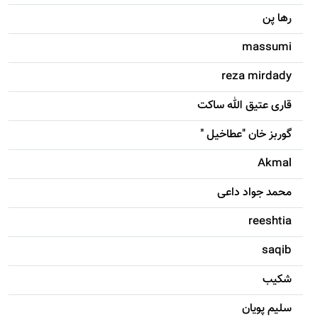
رها پن
massumi
reza mirdady
قاری عتیق الله ساکت
گوربز خان "عطاخیل "
Akmal
محمد جواد داعی
reeshtia
saqib
شکيب
سليم پویان