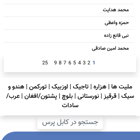
محمد هدایت
حمزه واعظی
نبی قانع زاده
محمد امين صادقی
25
9
8
7
6
5
4
3
2
1
ملیت ها
|
هزاره
|
تاجیک
|
اوزبیک
|
تورکمن
|
هندو و
سیک
|
قرقیز
|
نورستانی
|
بلوچ
|
پشتون/افغان
|
عرب/
سادات
جستجو در کابل پرس