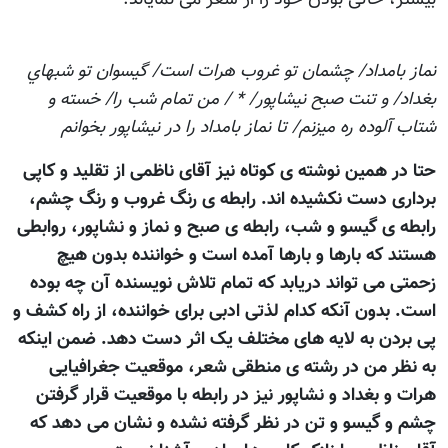
نماز بامداد/ چشمان تو غروب هرات است/ گيسوان تو شبهاي
بغداد/ و تنت صبح نيشاپور/ * / من تمام شب را/ خسته و
شتاب آلوده ره ميزنم/ تا نماز بامداد را در نيشاپور بخوانم
حتا در همین نوشته ی کوتاه نیز آقای ناظمی از تقليد و کاپی
برداری دست نکشیده اند. رابطه ی رنگ غروب و رنگ چشم،
رابطه ی گیسو و شب، رابطه ی صبح و نماز و نشاپور، روابطی
هستند که بارها و بارها آمده است و خواننده بدون هيچ
زحمتی می تواند دريابد که تمام تلاش نویسنده آن چه بوده
است. بدون آنکه کدام لذتی ادبی برای خواننده، از راه کشف و
پی بردن به لایه های مختلف يک اثر دست دهد. ضمن اينکه
به نظر من در رشته ی منطقی شعر، موقعيت جغرافیایی
هرات و بغداد و نشاپور نيز در رابطه با موقعیت قرار گرفتن
چشم و گیسو و تن در نظر گرفته نشده و نشان می دهد که