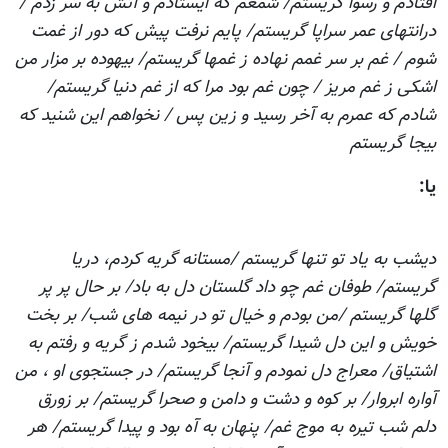
افتادم و رسوا گریستم/ شمعم که ایستادم و آتش به سر زدم /
درانتهای عمر سراپا گریستم/ پایم نرفت پیش که دور از غمت
شوم / غم بر سر غمم نهاده ز غمها گریستم/ بیهوده بر مزار من
اشکی ز غم مریز / چون غم بود مرا که از غم دنیا گریستم/
شادم که عمرم به آخر رسید و زین پس / نخواهم این شنید که
بیجا گریستم
يا:
دیشب به یاد تو تنها گریستم /مستانه گریه کردم، دریا
گریستم/ طوفان غم چو داد گلستان دل به باد/ بر حال پر پر
گلها گریستم /من بودم و خیال تو در نیمه های شب/ بر بخت
خویش و این دل شیدا گریستم/ بیخود شدم ز گریه و رفتم به
اشتیاق/ معراج دل نمودم و آنجا گریستم/ در جستجوی او ، من
آواره ابروار/ بر کوه و دشت و دامن و صحرا گریستم/ بر زورق
دلم شب تیره به موج غم/ پنهان به آه بود و پیدا گریستم/ هر