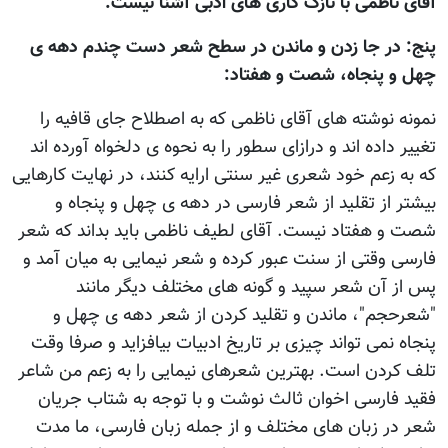
آقای ناظمی با نازک کاری های ادبی آشنا نیست.
پنج: در جا زدن و ماندن در سطح شعر دست چندم دهه ی
چهل و پنجاه، شصت و هفتاد:
نمونه نوشته های آقای ناظمی که به اصطلاح جای قافيه را
تغيير داده اند و درازای سطور را به نحوه ی دلخواه آورده اند
که به زعم خود شعری غير سنتی ارايه کنند، در نهايت کارهایی
بيشتر از تقليد از شعر فارسی در دهه ی چهل و پنجاه و
شصت و هفتاد نيست. آقای لطيف ناظمی بايد بداند که شعر
فارسی وقتی از سنت عبور کرده و شعر نيمايی به ميان آمد و
پس از آن شعر سپید و گونه های مختلف ديگر مانند
"شعرحجم"، ماندن و تقليد کردن از شعر دهه ی چهل و
پنجاه نمی تواند چيزی بر تاريخ ادبيات بيافزايد و صرفا وقت
تلف کردن است. بهترين شعرهای نيمایی را به زعم من شاعر
فقيد فارسی اخوان ثالث نوشت و با توجه به شتاب جريان
شعر در زبان های مختلف و از جمله زبان فارسی، ما مدت