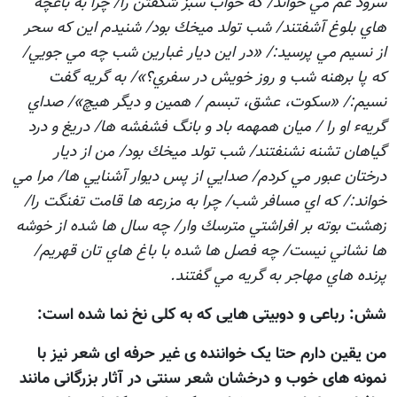
سرود غم مي خواند/ كه خواب سبز شگفتن را/ چرا به باغچه
هاي بلوغ آشفتند/ شب تولد ميخك بود/ شنيدم اين كه سحر
از نسيم مي پرسيد:/ «در اين ديار غبارين شب چه مي جويي/
كه پا برهنه شب و روز خويش در سفري؟»/ به گريه گفت
نسيم:/ «سكوت، عشق، تبسم / همين و ديگر هيچ»/ صداي
گريهء او را / ميان همهمه باد و بانگ فشفشه ها/ دريغ و درد
گياهان تشنه نشنفتند/ شب تولد ميخك بود/ من از ديار
درختان عبور مي كردم/ صدايي از پس ديوار آشنايي ها/ مرا مي
خواند:/ كه اي مسافر شب/ چرا به مزرعه ها قامت تفنگت را/
زهشت بوته بر افراشتي مترسك وار/ چه سال ها شده از خوشه
ها نشاني نيست/ چه فصل ها شده با باغ هاي تان قهريم/
پرنده هاي مهاجر به گريه مي گفتند.
شش: رباعی و دوبيتی هایی که به کلی نخ نما شده است:
من يقين دارم حتا يک خواننده ی غير حرفه ای شعر نيز با
نمونه های خوب و درخشان شعر سنتی در آثار بزرگانی مانند