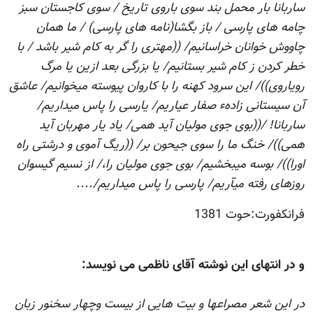
ساربانا بار محمل بند سوی باروی تاریخ / سوی کاجستان سبز
چامه های پارسی / باز بگشا(نامه های پارسی) / ما همان
چاووش خوانان خراسانیم/ ((مهتری را گر به کام شیر باشد / با
خطر کردن ز کام شیر بستانیم/ یا بزرگی بعد ازین یا مرگ
رویاروی))/ این سرود کهنه را با کاروان پیوسته میخوانیم/ عاشق
آن سیستانی زادهء صفار عیاریم/ یارسی را پاس میداریم/
ساربانا! /((بوی جوی مولیان آید همی/ یاد یار مهربان آید
همی))/ خنگ ما را سوی جیحون بر/ ((ریگ آموی و درشتی راه
اورا))/ بوسه میبخشیم/ بوی جوی مولیان را،/ از نسیم گیسوان
روزهای رفته میآریم/ پارسی را پاس میداریم/....
فرانکفورت:حوت 1381
و در انتهای اين نوشته آقای ناظمی می نویسد:
در این شعر مصراعها و بیت هایی از بیست وچهار سخنور زبان