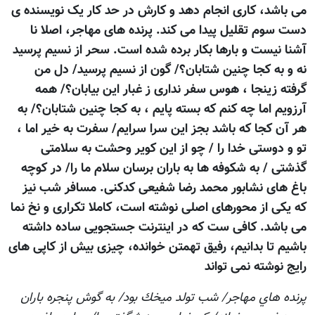
می باشد، کاری انجام دهد و کارش در حد کار يک نویسنده ی
دست سوم تقليل پيدا می کند. پرنده های مهاجر، اصلا نا
آشنا نيست و بارها بکار برده شده است. سحر از نسیم پرسید
نه و به کجا چنین شتابان؟/ گون از نسیم پرسید/ دل من
گرفته زینجا ، هوس سفر نداری ز غبار این بیابان؟/ همه
آرزویم اما چه کنم که بسته پایم ، به کجا چنین شتابان؟/ به
هر آن کجا که باشد بجز این سرا سرایم/ سفرت به خیر اما ،
تو و دوستی خدا را / چو از این کویر وحشت به سلامتی
گذشتی / به شکوفه ها به باران برسان سلام ما را/ در کوچه
باغ های نشابور محمد رضا شفیعی کدکنی. مسافر شب نيز
که يکی از محورهای اصلی نوشته است، کاملا تکراری و نخ نما
می باشد. کافی ست که در اينترنت جستجویی ساده داشته
باشیم تا بدانيم، رفيق تهمتن خوانده، چيزی بيش از کاپی های
رايج نوشته نمی تواند
پرنده هاي مهاجر/ شب تولد ميخك بود/ به گوش پنجره باران