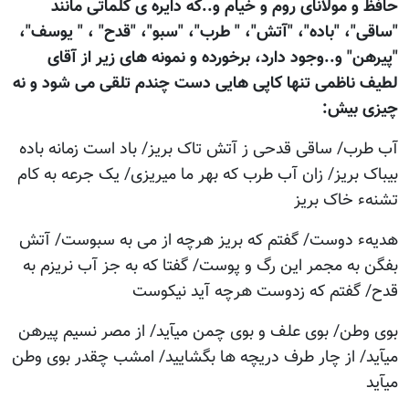
حافظ و مولانای روم و خيام و..که دايره ی کلماتی مانند
"ساقی"، "باده"، "آتش"، " طرب"، "سبو"، "قدح" ، " یوسف"،
"پیرهن" و..وجود دارد، برخورده و نمونه های زير از آقای
لطيف ناظمی تنها کاپی هایی دست چندم تلقی می شود و نه
چيزی بيش:
آب طرب/ ساقی قدحی ز آتش تاک بريز/ باد است زمانه باده
بيباک بريز/ زان آب طرب که بهر ما ميريزی/ يک جرعه به کام
تشنهء خاک بريز
هديهء دوست/ گفتم که بريز هرچه از می به سبوست/ آتش
بفگن به مجمر اين رگ و پوست/ گفتا که به جز آب نريزم به
قدح/ گفتم که زدوست هرچه آيد نيکوست
بوی وطن/ بوی علف و بوی چمن ميآيد/ از مصر نسيم پيرهن
ميآيد/ از چار طرف دريچه ها بگشاييد/ امشب چقدر بوی وطن
ميآيد