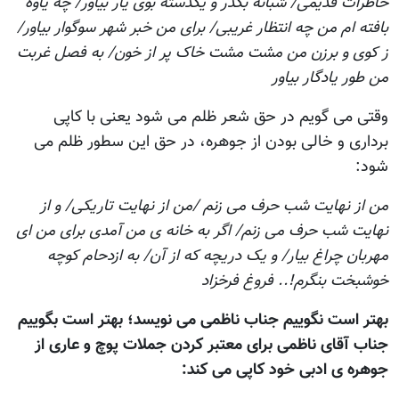
خاطرات قديمی/ شبانه بگذر و يکدسته بوی يار بياور/ چه ياوه
بافته ام من چه انتظار غريبی/ برای من خبر شهر سوگوار بياور/
ز کوی و برزن من مشت مشت خاک پر از خون/ به فصل غربت
من طور يادگار بياور
وقتی می گویم در حق شعر ظلم می شود يعنی با کاپی
برداری و خالی بودن از جوهره، در حق اين سطور ظلم می
شود:
من از نهایت شب حرف می زنم /من از نهایت تاریکی/ و از
نهایت شب حرف می زنم/ اگر به خانه ی من آمدی برای من ای
مهربان چراغ بیار/ و یک دریچه که از آن/ به ازدحام کوچه
خوشبخت بنگرم!.. فروغ فرخزاد
بهتر است نگوییم جناب ناظمی می نويسد؛ بهتر است بگوییم
جناب آقای ناظمی برای معتبر کردن جملات پوچ و عاری از
جوهره ی ادبی خود کاپی می کند: