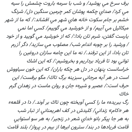
برف سرخ مي پوشيد/ و شب با سرمه باروت چشمش را سيه
مي كرد/ صداي چكمه پوشان كمر چرمين سنگين دل/ شرنگ
خشم بر جام سكوت خانه هاي شهر مي افشاند:/ كه ما از شهر
ميكائيل مي آييم/ و از خورشيد مي گوييم/ كسي اما نمي
يارست گفتن، شرم تان بادا:/ كه از خورشيد مي گوييد و از خود
/ ورشيد را بر چوبه اندام شب/ مصلوب مي سازيد/ دگر آزرم
تان بادا، از اين ترفند./ نه ما اين چامه سازان دروغين را
تواني بود تا فرياد برداريم و بخروشيم:/ كه اين اشك
خراسانست پنهان در دل هر چكه باران/ كه اين خون سياووش
است در هر آيه مرجاني سبزينه برگ تاك/ مگو برفست/ اين
حرف است:/ عصير و شيرهء جان و روان ماست در زهدان گرم
خاك
رگ ببريدهء ما را كسي آويخته چون تاك بر آوند./ دا در قلعهء
هر «كام» زنداني/ كليدش در كف اهريمناني از تبار شب
به هر جا پيكر بانو خداي شعر در زنجير/ به هر سو استوايي
قامت فريادها در بند/ سترون ابرها از بيم در پرواز/ بلند قامت