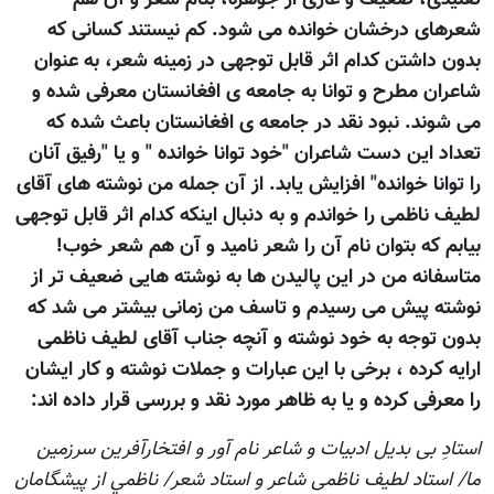
شعرهای درخشان خوانده می شود. کم نيستند کسانی که
بدون داشتن کدام اثر قابل توجهی در زمينه شعر، به عنوان
شاعران مطرح و توانا به جامعه ی افغانستان معرفی شده و
می شوند. نبود نقد در جامعه ی افغانستان باعث شده که
تعداد اين دست شاعران "خود توانا خوانده " و يا "رفيق آنان
را توانا خوانده" افزايش يابد. از آن جمله من نوشته های آقای
لطيف ناظمی را خواندم و به دنبال اينکه کدام اثر قابل توجهی
بيابم که بتوان نام آن را شعر ناميد و آن هم شعر خوب!
متاسفانه من در اين پاليدن ها به نوشته هایی ضعيف تر از
نوشته پيش می رسيدم و تاسف من زمانی بيشتر می شد که
بدون توجه به خود نوشته و آنچه جناب آقای لطيف ناظمی
ارايه کرده ، برخی با اين عبارات و جملات نوشته و کار ايشان
را معرفی کرده و يا به ظاهر مورد نقد و بررسی قرار داده اند:
استادِ بی بدیل ادبیات و شاعر نام آور و افتخارآفرین سرزمین
ما/ استاد لطیف ناظمی شاعر و استاد شعر/ ناظمي از پیشگامان