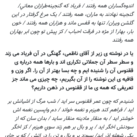
اندوه‌گساران همه رفتند / فرياد که گنجينه‌طرازان معاني/
گنجينه نهادند به ماران، همه رفتند / يک مرغ گرفتار در اين
گلشن ويران/ تنها به قفس ماند و هزاران همه رفتند / خون
بار، بهار! از مژه در فرقت احباب / کز پيش تو چون ابر بهاران
همه رفتند
يا در نوشته ی زير از آقای ناظمی، گهنگی در آن فرياد می زند
و سطر سطر آن جملاتی تکراری اند و بارها همه درباره ی
ققنوس آن را شنيده ايم و چه بسا بهتر از آن را. اگر وزن و
قافيه ی اين نوشته را از آن بگيريم، چه چيزی می ماند جز
تعريفی که همه ی ما از ققنوس در ذهن داريم؟
شنيدم كه چون عمر ققنوس سر ايد / شب مرگ از اشيانش بر
ايد / فراهم كند هيزم و نغمه خواند / دم واپسين نغمه اش
خوشتر ايد / به منقار مادينه منقار سايد / بدان سان كه از
سودنش اخگر ايد / پر و بال بر هم زند سوي هيزم / كز اخگر
يكي شعله اذر ايد/ بسوزد پر و بال و تن را در اتش / كه بر جاي