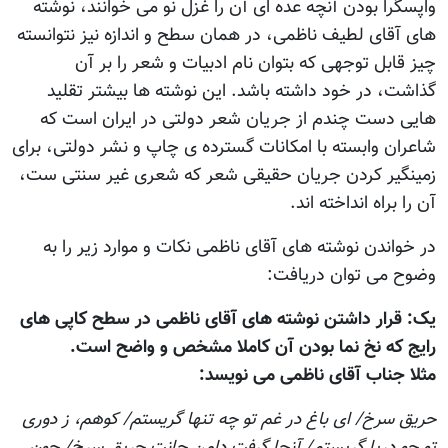
واپسگرا بودن آنچه عده ای آن را غزل نو می خوانند، نوشته
های آقای لطيف ناظمی، در همان سطح و اندازه نيز نتوانسته
چيز قابل توجهی که بتوان نام ادبيات و شعر را بر آن
گذاشت، در خود داشته باشد. اين نوشته ها بيشتر تقليد
هایی دست چندم از جریان شعر دولتی در ايران است که
شاعران وابسته با امکانات گسترده ی چاپ و نشر دولتی، برای
زمینگیر کردن جريان حقيقی شعر که شعری غير سنتی ست،
آن را براه انداخته اند.
در خواندن نوشته های آقای ناظمی نکات و موارد زير را به
وضوح می توان دريافت:
يک: قرار داشتن نوشته های آقای ناظمی در سطح کاپی های
رایج که نخ نما بودن آن کاملا مشخص و واضح است.
مثلا جناب آقای ناظمی می نويسد:
حريق سرخ/ ای باغ در غم تو چه تنها گريستم/ کوهم، ز دوری
تو چو دريا گريستم/ آنجا گرفت دامن جانت حريق سرخ/ چون