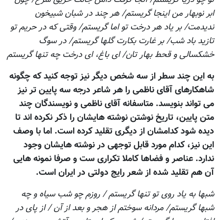
ابر نوبهار من اينجا گريستم/ هر چند در شبان شبيخون
نديدمت/ بر ياد هر درخت تو اما گريستم/ وقتی که در حريم تو
تازيد باد شب/ بر غارت بکارت گلها گريستم/ در سوگ
خشکسالی و قحط بهار تان/ ای باغ، ای درخت چه تنها گريستم
به اين چند سطر از سه شخص ديگر نيز توجه کنيد که چگونه
شاهکارهای آقای ناظمی را هر شاعر درجه سه پایین تر نيز
می تواند بنويسد. متاسفانه آقای ناظمی و نویسندگان چند
متن پایین، تاريخ نوشتن نوشته هایشان را ذکر نکرده اند تا
ديده شود کدامشان از ديگری تقليد کرده است. اما با وصف
اين نيز، کدام مورد قابل توجهی در نوشته هایشان وجود
ندارد. عناصر و فضاها کاملا تکراری ست و صرفا نمونه هایی
آن هم تقليد شده از شعر رايج دولتی در ايران است.
شبها به یاد روی تو تنها گریستم / روزم چو شب سیاه و چه
شبها گریستم/ مردانه سوختم از هجر و بعد از آن / از پای در