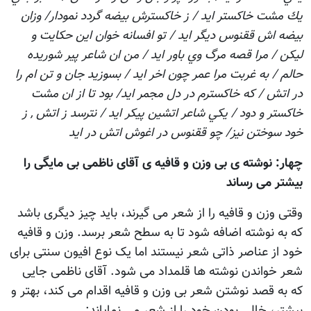
يك مشت خاكستر ايد / ز خاكسترش بيضه گردد نمودار/ وزان
بيضه اش ققنوس ديگر ايد / تو افسانه خوان اين حكايت و
ليكن / مرا قصه مرگ وي باور ايد / من ان شاعر پير شوريده
حالم / به غربت مرا عمر چون اخر ايد / بسوزيد جان و تن ام را
در اتش / كه خاكسترم در دل مجمر ايد/ بود تا از ان مشت
خاكستر و دود / يكي شاعر اتشين پيكر ايد / نترسد ز اتش , ز
خود سوختن نيز/ چو ققنوس در اغوش اتش در ايد
چهار: نوشته ی بی وزن و قافیه ی آقای ناظمی بی مایگی را
بیشتر می رساند
وقتی وزن و قافیه را از شعر می گیرند، باید چیز دیگری باشد
که به نوشته اضافه شود تا به سطح شعر برسد. وزن و قافیه
خود از عناصر ذاتی شعر نیستند اما يک نوع افیون سنتی برای
شعر خواندن نوشته ها قلمداد می شود. آقای ناظمی جایی
که به قصد نوشتن شعر بی وزن و قافیه اقدام می کند، بهتر و
بیشتر، خالی بودن خود را از شعر می نمایاند: