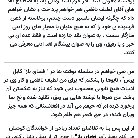
برجسته معرفی کنند. اگر لازم باشد زمانی به، به اصطلاح نقد
های آقای لطيف ناظمی هم خواهم پرداخت و نشان خواهم
داد که چگونه ايشان تفسير دست چندم، برخاسته از ذهن
فرسوده ی خود را که به هيچ عنوان با معيار های روز ادبی
سازگار نيست ، به عنوان نقد جا زده است و فقط عده ای بی
خبر و يا رفيق، وی را به عنوان پيشگام نقد ادبی معرفی می
کنند.
من نمی خواهم در سلسله نوشته ها در " فضای باز" کابل
?
پرس
، تابوها را بشکنم که برای من لطيف ناظمی و کار وی در
ادبيات هيچ تابویی محسوب نمی شود که نياز به شکستن آن
باشد. من صرفا با نوشته هایی بی رمق، تقليد شده و نخ نما
برخورد کرده ام که حيفم می آيد در افغانستانی که همه چيز
ويران شده، در حق شعر هم ظلم شود.
از اين پس بنا به تقاضای تعداد زيادی از خوانندگان کوشش
می کنم بخش
"در فضای باز"
را جدی تر از پيش دنبال کنم. در