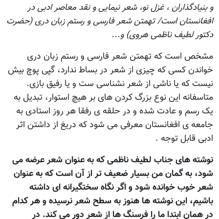
و بنیادگذاران ، غزل نو، شعر نیمایی و نقد معاصر ادبی در
افغانستان است/ تهمتن شعر فارسی و رستم زبان دری (حضرت
دکتور لطیف ناظمی هروی) و...
مشخص است که تهمتن شعر فارسی و رستم زبان دری
خواندن کسی که چيزی از شعر در بساط ندارد، گپی پوچ بيش
نيست که يا ناشی از شعر نشناسی ست و يا رفيق بازی.
متاسفانه اين نوع بزرگ کردن های بر هيچ استوار، تبديل به
يک رسم و عادت شده و در حلقه ی رفقا هر روز استادی به
جامعه ی افغانستان معرفی می شود که دريغ از داشتن اثر
ادبی قابل توجه .
نوشته های جناب لطيف ناظمی که به عنوان شعر عرضه می
شود، به گمان من بسيار ضعيف تر از آن است که به عنوان
شعر خوب خوانده شود و اگر نگاه سختگيرانه ای داشته
باشيم، اين نوشته ها هنوز به سطح شعر نرسيده و هر کدام
در همان ابتدا ما را فرسنگ ها از شعر دور می کند. در