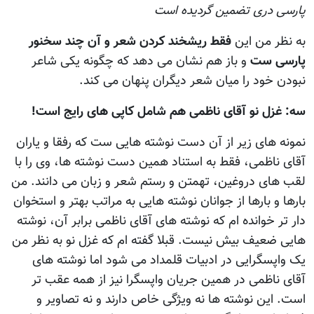
پارسی دری تضمین گردیده است
به نظر من اين
فقط ريشخند کردن شعر و آن چند سخنور
پارسی ست
و باز هم نشان می دهد که چگونه يکی شاعر
نبودن خود را میان شعر دیگران پنهان می کند.
سه: غزل نو آقای ناظمی هم شامل کاپی های رايج است!
نمونه های زير از آن دست نوشته هایی ست که رفقا و ياران
آقای ناظمی، فقط به استناد همين دست نوشته ها، وی را با
لقب های دروغين، تهمتن و رستم شعر و زبان می دانند. من
بارها و بارها از جوانان نوشته هایی به مراتب بهتر و استخوان
دار تر خوانده ام که نوشته های آقای ناظمی برابر آن، نوشته
هایی ضعيف بيش نيست. قبلا گفته ام که غزل نو به نظر من
يک واپسگرایی در ادبيات قلمداد می شود اما نوشته های
آقای ناظمی در همين جريان واپسگرا نيز از همه عقب تر
است. اين نوشته ها نه ويژگی خاص دارند و نه تصاوير و