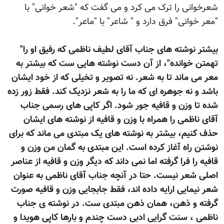
شعرخوانی را ترک می کرد و می گفت که "شعر خوانی" با
"معر خوانی" فرق دارد و " شاعر" با "ماعر".
بیشتر نوشته های جناب آقای لطيف ناظمی که رفيق او را"
تهمتن خوانده"، از آن دست نوشته هایی ست که بيشتر به
معر می ماند تا به شعر. نه تصوير و تخيلی که از خود ایشان
باشد و نه جوهره ای که ما را به شعر نزديک کند. فقط زور زده
شده تا وزن و قافيه جور شود. اگر کاپی های رسمی جناب
آقای ناظمی را همراه با وزن و قافيه از نوشته های ايشان
حذف کنيم، بيشتر به نوشته های يک مبتدی می ماند که برای
نوشتن راه آغاز کرده است. اين مبتدی به گمان من وزن و
قافيه را فرا گرفته اما نمی داند که ديگر وزن و قافيه از عناصر
اصلی شعر نيست. حتا در آنچه جناب آقای ناظمی به عنوان
شعر نيمايی ارايه داده اند، فقط جابجایی وزن و قافيه صورت
گرفته و ذهن، همان ذهن مبتدی ست. در نوشته ی جناب
ناظمی ، سنت گرایی ادبی دست چندم و بارها کاپی هویدا و