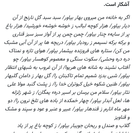
آشکار است.
اگر به خانهء من ميروی بهار بياور/ سبد سبد گل نارنج از آن
ديار بياور/ هزار کوچه لبالب ز خوشه خوشهء خورشيد/ هزار باغ
پر از سايهء چنار بياور/ چمن چمن پر از آواز سبز سبز قناری
و برکه برکه نسيمم ز رودبار بياور/ دريچه ها پر از آن آبی مشبک
من کن/ ستاره های فروزنده بيشمار بياور/ هوای تازه و نمناک
دره دره وحشی/ سکوت سنگی و معصوم کوهسار بياور/ چو
آفتاب نشيند به شانه های هريوا/ از آن غروب به شبهای انتظار
بياور/ شبی بدزد شميم تمام تاکبنان را/ گل بهار ز دامان گلبهار
بياور/ طنين شکوه خيل کبوتران خدا را/ ز پشت گنبد مولا علی
نثار بياور/ سلام من برسان بر اسير درهء يمگان/ ز شهر زلزله
ها، لعل آبدار بياور/ چهار خمکده از باده های تلخ نرون را/ دو
مهر ماه انارم ز قندهار بياور/ عبير و عنبر و عود و سپند و مشک
و قناويز
گلاب و صندل و ريحان جويبار بياور/ ز کوچه باغ پر از ياد