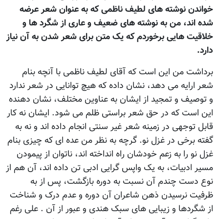
خواندن نوشته های لطيف ناظمی که به عنوان شعر عرضه
شده اند، من به نوشته های ضعيف و عاری از شگرد ها و
خلاقيت هایی برخوردم که يک متن برای شعر شدن به آن نياز
دارد.
برداشت من اين است که آقای لطيف ناظمی با آنچه بنام
شعر ارايه می دهد، نشان داده که هيچ توانايی در شعر ندارد
و توصيف و تمجيد از ايشان به عناوين مختلف، نشان دهنده
اين است که در حق شعر براستی ظلم می شود. ايشان نه کار
قابل توجهی در زمينه شعر غیر سنتی انجام داده اند و نه به
گفته برخی در غزل نو. گرچه به نظر من عده ای که چيزی بنام
غزل نو را به زعم خودشان راه انداخته اند، ناتوان از پیمودن
مسیر ادبیات، به يک واپس گرايی ادبی تن داده اند، آن هم از
نوع دست چندم آن نسبت به دوره بازگشت، پس از به
ظرفيت نرسيدن ذهن شاعران آن دوره و عدم درک و شناخت
از شگردها و زيبايی های سبک هندی و عبور از آن . علی رغم