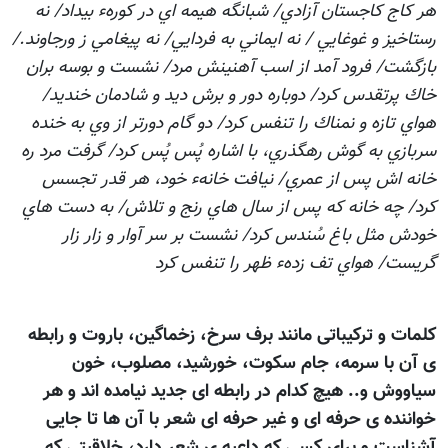
هر كاج كاجستان آزادي/ شبانگه هيمه اي در كورهء بيداد/ نه
رستاخيز و غوغايي / نه ايماني به فردايي/ نه پيغامي ز ورجاوند./
بازگشت/ فرود آمد از اسب آهنينش مرد/ نشست و بوسه بران
خاك پرتقدس كرد/ دوباره دور و برش ديد و شادمان خنديد/
هواي تازه و نمناك را تنفس كرد/ دو گام دورتر از وي به خنده
سربازي به گوش رهگذري، با اشاره پُس پُس كرد/ گرفت مرد ره
خانه اش پس از عمري/ نيافت خانهء خود، هر قدر تجسس
كرد/ چه خانه كه پس از سال هاي رنج و تلاش/ به دست هاي
خودش مثل باغ سُندس كرد/ نشست بر سر آوار و زار زار
گريست/ هواي تف زدهء ظهر را تنفس كرد
کلمات و ترکيباتی مانند برف سرخ، زخماگين، باروت و رابطه
ی آن با سرمه، جام سکوت، خورشید، مصلوب، خون
سیاووش و.. هيچ کدام در رابطه ای جديد نيامده اند و هر
خواننده ی حرفه ای و غير حرفه ای شعر با آن ها تا جایی
آشناست و برای کسی که داعيه ی شعر دارد، خلاقيتی که