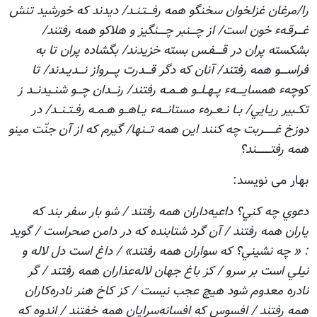
را/مرغان غزلخوان سخنگو همه رفــــتـنــد/ ديدند كه خورشيد تنش
غــــرقـهء خون است/ از چــــنبر چـــــنگيز و هلاكو همه رفتند/
بشكسته پران در قـــــفـس بسته خزيدند/ بگشاده پران تا به
فراســـــو همه رفتند/ آنان كه دگر قــــدرت پـــــرواز نــــديــدند/ تا
كوچهء همسايـــــهء پــهــلـــو هـــمــه رفتند/ رنــــدان چــــو شنــيدنـــد ز
تكــبير ريـايي/ بــا نــعــرهء مستانــــهء يــاهـــو هــمــه رفــتــنـــد/ در
دوزخ غــــــــربت چه كنند اين همه تـــنها/ گيرم كه از آن جنّت مينو
همه رفتــــــــــند؟
بهار می نويسد:
دعوي چه کني؟ داعيه‌داران همه رفتند / شو بار سفر بند که
ياران همه رفتند / آن گرد شتابنده که در دامن صحراست / گويد
: « چه نشيني؟ که سواران همه رفتند» / داغ است دل لاله و
نيلي است بر سرو / کز باغ جهان لاله‌عذاران همه رفتند / گر
نادره معدوم شود هيچ عجب نيست / کز کاخ هنر نادره‌کاران
همه رفتند / افسوس که افسانه‌سرايان همه خفتند / اندوه که