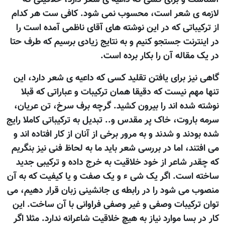
لازمه ی شعر است، محسوب نمی شود. کافی ست هر کدام
از ترکيباتی که در اين نوشته های آقای ناظمی آمده است را
در اينترنت جستجو کنيم و به نتايج زيادی برسیم که طرف حتا
در يک مقاله آن را بکار برده است.
گاهی نيز برای يافتن تقليد کسی که داعيه ی شعر دارد، اين
تنها مهم نيست که دقيقا همان ترکيبات و عباراتی که قبلا
نوشته شده اند را بيرون کشيد. گرچه برف سرخ، تن عريان،
سرمه باروت، خاک پر مقدس و.. تبديل به ترکيباتی کاملا رايج
شده بودند و شدند و به مرور برخی از آنان از کار افتاده اند و
می افتند، اما در بررسی شعر بايد ما به لحاظ فنی نيز بنگريم
که چقدر شاعر از خود خلاقيت به خرج داده و ترکيبی جديد
ساخته است. اگر يک شی ء و يک صفت و يا کيفيت که به آن
منصوب می شود را در رابطه ی جانشینی زبان قرار دهيم، می
توان ترکيبات وصفی و غير وصفی فراوانی با آن ساخت. اين
کار در بسا موارد نياز به هيچ خلاقيت شاعرانه ندارد. مثلا اگر