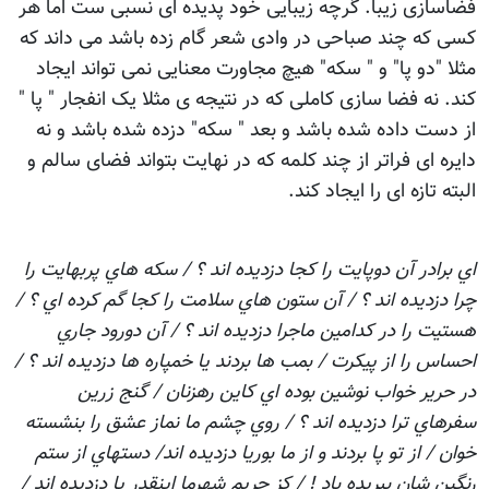
فضاسازی زيبا. گرچه زيبایی خود پديده ای نسبی ست اما هر
کسی که چند صباحی در وادی شعر گام زده باشد می داند که
مثلا "دو پا" و " سکه" هيچ مجاورت معنایی نمی تواند ايجاد
کند. نه فضا سازی کاملی که در نتيجه ی مثلا يک انفجار " پا "
از دست داده شده باشد و بعد " سکه" دزده شده باشد و نه
دايره ای فراتر از چند کلمه که در نهايت بتواند فضای سالم و
البته تازه ای را ايجاد کند.
اي برادر آن دوپايت را كجا دزديده اند ؟ / سكه هاي پربهايت را
چرا دزديده اند ؟ / آن ستون هاي سلامت را كجا گم كرده اي ؟ /
هستيت را در كدامين ماجرا دزديده اند ؟ / آن دورود جاري
احساس را از پيكرت / بمب ها بردند يا خمپاره ها دزديده اند ؟ /
در حرير خواب نوشين بوده اي كاين رهزنان / گنج زرين
سفرهاي ترا دزديده اند ؟ / روي چشم ما نماز عشق را بنشسته
خوان / از تو پا بردند و از ما بوريا دزديده اند/ دستهاي از ستم
رنگين شان ببريده باد ! / كز حريم شهرما اينقدر پا دزديده اند /