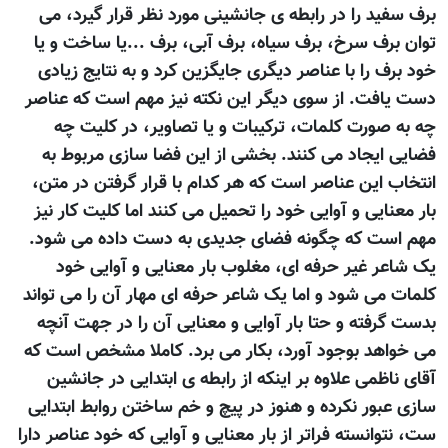
برف سفيد را در رابطه ی جانشينی مورد نظر قرار گيرد، می
توان برف سرخ، برف سیاه، برف آبی، برف ...يا ساخت و يا
خود برف را با عناصر ديگری جايگزين کرد و به نتايج زيادی
دست يافت. از سوی ديگر اين نکته نيز مهم است که عناصر
چه به صورت کلمات، ترکيبات و يا تصاوير، در کليت چه
فضایی ايجاد می کنند. بخشی از اين فضا سازی مربوط به
انتخاب اين عناصر است که هر کدام با قرار گرفتن در متن،
بار معنايی و آوايی خود را تحميل می کنند اما کليت کار نيز
مهم است که چگونه فضای جديدی به دست داده می شود.
يک شاعر غير حرفه ای، مغلوب بار معنایی و آوايی خود
کلمات می شود و اما يک شاعر حرفه ای مهار آن را می تواند
بدست گرفته و حتا بار آوایی و معنایی آن را در جهت آنچه
می خواهد بوجود آورد، بکار می برد. کاملا مشخص است که
آقای ناظمی علاوه بر اينکه از رابطه ی ابتدایی در جانشين
سازی عبور نکرده و هنوز در پيچ و خم ساختن روابط ابتدایی
ست، نتوانسته فراتر از بار معنایی و آوایی که خود عناصر دارا