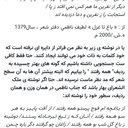
ديگر از نفرين ما هم كس نمي افتد ز پا /
استجابت را ز نفرين و دعا دزديده اند
از : « باغ تا غزل » لطيف ناظمي دفتر شعر ، سال1379
ه.ش./2000 م
يا در نوشته ی زیر به نظر من فراتر از دايره ای نرفته است که
خود کلمات به ذات خود می توانند ايجاد کنند. حتا فقط کافی
ست جستجویی داشته باشیم که گونه های بهتر چسبیده به
رديف" همه رفتند " را بيابيم که البته بيشتر آن ها به آن سطح
شعر که مد نظر ماست نرسیده اند. حتا اگر نوشته ی ملک
الشعرای بهار باشد که جناب ناظمی در همان وزن و همان
ردیف، سطور خود را نوشته اند:
از بــاغــچه ام فـوج پـرستــو همه رفتند / از آفت پايــيــز بــه هــر
ســو هــــمه رفتند / آنــــان كــــه ز تـــيغ تـبـرحـــادثه رســتــنـــد/ دوشينه
ز باغ گل شب بو همه رفتــند / زاغان چو گرفتند دگر باره چــــمن