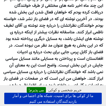
اين چند ماه اخير نامه های مختلفی از طرف خوانندگان
دريافت کرده بودم که خواهان فعال شدن اين بخش شده
بودند. در آخرين نوشته ای که در فضای باز نشر شد، خواسته
بودم خوانندگان نظراتشان را درباره چند نوشته ی آقای لطيف
ناظمی ابراز کنند. متاسفانه نظرات بيشتر از اينکه درباره ی
نوشته های ايشان باشد، به مسايل ديگری پرداخته شده بود
که در اين بخش به هيچ عنوان مد نظر من نبوده است. در
فضای باز کابل پرس جایی برای بحث درباره ی ادبيات
افغانستان است و پرداختن به مسايلی مانند مسايل سياسی
جايش در اين بخش نيست. واضح است اين به معنای آن
نمی باشد که خوانندگان نظراتشان را درباره ی مسايل سياسی
ابراز کنند. خواهش من اين است که در صفحات در فضای باز
به ادبيات و کار ادبی پرداخته شود و برای اظهارنظر درباره ی
حریم شخصی و کوکی
می پذیرم!
موضوعاتی غير از ادبيات، خوانندگان به صفحات ديگر کابل
ما از کوکی ها برای امنیت، شبکه های اجتماعی و آمار
پرس مراجعه کنند.
بازدیدکنندگان استفاده می کنیم