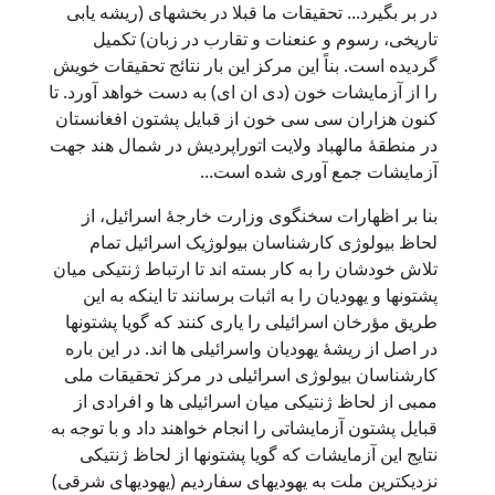
در بر بگیرد... تحقیقات ما قبلا در بخشهای (ریشه یابی
تاریخی، رسوم و عنعنات و تقارب در زبان) تکمیل
گردیده است. بناً این مرکز این بار نتائج تحقیقات خویش
را از آزمایشات خون (دی ان ای) به دست خواهد آورد. تا
کنون هزاران سی سی خون از قبایل پشتون افغانستان
در منطقۀ مالهباد ولایت اتوراپردیش در شمال هند جهت
آزمایشات جمع آوری شده است...
بنا بر اظهارات سخنگوی وزارت خارجۀ اسرائیل، از
لحاظ بیولوژی کارشناسان بیولوژیک اسرائیل تمام
تلاش خودشان را به کار بسته اند تا ارتباط ژنتیکی میان
پشتونها و یهودیان را به اثبات برسانند تا اینکه به این
طریق مؤرخان اسرائیلی را یاری کنند که گویا پشتونها
در اصل از ریشۀ یهودیان واسرائیلی ها اند. در این باره
کارشناسان بیولوژی اسرائیلی در مرکز تحقیقات ملی
ممبی از لحاظ ژنتیکی میان اسرائیلی ها و افرادی از
قبایل پشتون آزمایشاتی را انجام خواهند داد و با توجه به
نتایج این آزمایشات که گویا پشتونها از لحاظ ژنتیکی
نزدیکترین ملت به یهودیهای سفاردیم (یهودیهای شرقی)