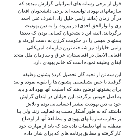
قول از برخی رسانه های اسرائیلی گزارش میدهد که
سازمانهای یهودی توانسته اند برخی دانشجویان افغان
در آن زمان (مانند زلمی خلیل زاد، اشرف غنی احمد
زی و انوارالحق احدی) در بیروت را به دین یهودیت
برگردانند. البته این دانشجویان کسانی بودن که بعدها
پستهای مهمی را در حکومت کرزی به دست آوردند و
زلمی خلیلزاد نیز شناخته ترین دپلومات امریکائی
افغانی الاصل در افغانستان، عراق و سازمان ملل متحد
ایفای وظیفه نموده است که خانم یهودی دارد.
این سه تن از نخبه گان تحصیل کردۀ پشتون وظیفه
گرفتند تا حس نشنلیستی پشتون ها را تقویه نموده و بعد
برای پشتونها توضیح دهند که اصلیت آنها یهود اند و باید
به اصل خویش برگردند. این جوانان در ابتدای گرایش
خود به دین یهودیت بیشتر احساساتی بوده و تلاش
داشتند که به طور آشکار دست به فعالیت زنند ولی بنا
بر تجارب سازمانهای یهودی و مطالعۀ آنها از اوضاع
منطقه به آنها تعلیمات داده شد که باید از مهارت خود
کار گرفته و مطابق برنامه های که برای شان داده