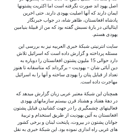
اصل یهود اند صورت نگرفته است اما اکثریت پشتونها
ایمان دارند که آنها اصلیت یهودی دارند. حتی اخرین
پادشاه افغانستان، ظاهر شاه، در جواب خبرنگار
ایتالیائی در بارۀ نسبش گفته بود که من از قبیلۀ بنیامین
یهودی هستم.
سایت انترنیتی شبکۀ خبری العربیه نیز به بررسی این
مسئله پرداخته و گزارش داده است که اسرائیل تلاش
دارد حوالی 15 ملیون پشتون افغانستان را دوباره به
دین آبائی شان – یهودیت – برگرداند که متاسفانه تا هنوز
تعداد از قبایل پتان را یهودی ساخته و آنها را به اسرائیل
مهاجرت داده است.
همچنان این شبکۀ معتبر عربی زبان گزارش میدهد که
در دهۀ هفتاد و هشتاد قرن بیستم سازمانهای یهودی
فعالیتهای چشمگیری را در جهت کشانیدن قبایل پشتون
افغانستان به آئین یهودیت از طریق استخدام و تربیۀ
جوانان پشتون در بیروت، پایتخت لبنان و برخی کشور
های غربی راه اندازی نموده بود. این شبکۀ خبری به نقل