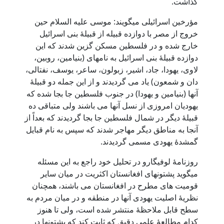
گذاشت.
مؤرخین اسرائیلی میگویند: موسی علیه السلام حین
خروج از مصر با دوازده قبیله از قبیلۀ بنی اسرائیل
خارج شده و در فلسطین مسکن گزین شدند که این
دوازده قبیلۀ بنی اسرائیل به نامهای (بنیامین، روبین،
لاوی، یهودا، جاد، اشیر، زبولون، ساعر، یوسف، نفتالی،
دان و شمعون) یاد می گردیدند و از این جمله دو قبیلۀ
آنها (بنیامین و یهودا) در جنوب فلسطین جا بجا شده که
یهودیان امروزی از نسل آنها می باشند ولی متباقی ده
قبیلۀ دیگر در شمال فلسطین جا بجا گردیدند که بعداً از
آنجا به مناطق دیگر مهاجر شدند که سپس به نام قبایل
گمشدۀ یهودی مسمی گردیدند.
روزنامۀ لوفیگارو در تحلیل خود راجع به این مسئله
میگوید پشتونهای افغانستان اکثریت در میان سایر
قومیت های مطرح در افغانستان می باشند، همچنان
نظریۀ اصلیت یهودی آنها در منطقه و در میان مردم به
سطح قابل ملاحظۀ منتشر شده است، ولی تا هنوز
کدام مطالعۀ علمی دقیق که ثابت کند که پشتونها در