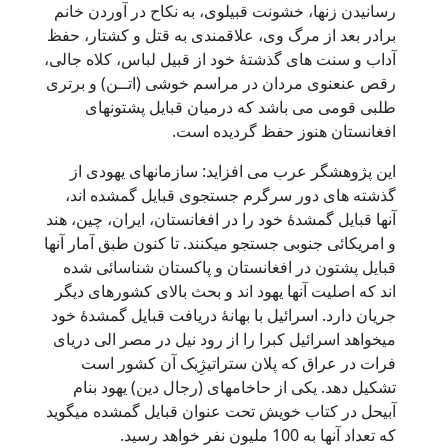
رسانیدن زنها، خشونت قبیلوی، به نکاح در آوردن خانم
برادر بعد از مرگ وی، علاقمندی به قتل و کشتار، حفظ
آداب و سنت های گذشتۀ خود از قبیل لباس، کلاه جالی،
رقص عنعنوی مردان در مراسم خوشی (اتــن) و برتری
طلبی قومی می باشد که درمیان قبایل پشتونهای
افغانستان هنوز حفظ گردیده است.
این پژوهشگر عرب می افزاید: سازمانهای یهودی از
گذشته های دور سرگرم جستجوی قبایل گمشده اند،
آنها قبایل گمشدۀ خود را در افغانستان، ایران، چین، هند
و امریکائی جنوبی جستجو میکنند. تا کنون طبق آمار آنها
قبایل پشتون در افغانستان و پاکستان شناسائی شده
اند که اصلیت آنها یهود اند و بحث بالای کشورهای دیگر
جریان دارد. اسرائیل با بهانۀ دریافت قبایل گمشدۀ خود
میخواهد اسرائیل کبرا را از رود نیل در مصر الی دریای
فرات در عراق که پلان ستراتیژِیک آن کشور است
تشکیل دهد. یکی از حاخامهای (رجال دین) یهود بنام
آبیحل در کتاب خویش تحت عنوان قبایل گمشده میگوید
که تعداد آنها به 100 ملیون نفر خواهد رسید.