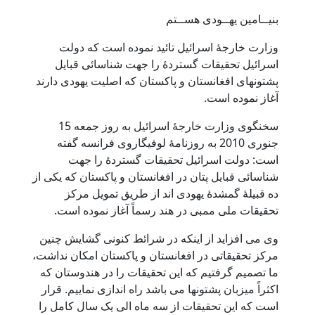
بنیــامین یهــودی هســتم
وزارت خارجۀ اسرائیل تائید نموده است که دولت
اسرائیل تحقیقات گستردۀ را جهت شناسائی قبایل
پشتونهای افغانستان و پاکستان که اصلیت یهودی دارند
آغاز نموده است.
سخنگوی وزارت خارجۀ اسرائیل به روز جمعه 15
جنوری 2010 به روزنامۀ لوفیگاروی فرانسه گفته
است: دولت اسرائیل تحقیقات گستردۀ را جهت
شناسائی قبایل پتان در افغانستان و پاکستان که یکی از
ده قبیلۀ گمشدۀ یهودی اند از طریق تمویل مرکز
تحقیقات ملی ممبی در هند رسماً آغاز نموده است.
وی می افزاید از اینکه در شرائط کنونی گشایش چنین
مرکز تحقیقاتی در افغانستان و پاکستان امکان نداشت،
ما تصمیم گرفتیم که این تحقیقات را در هندوستان که
اکثراً میزبان پشتونها می باشد راه اندازی نماییم. قرار
است که این تحقیقات از سه ماه الی یک سال کامل را