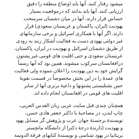
میشود رفتار کنند. آنها باید اوضاع منطقه را دقیق
ارزیابی کنند. آنها باید بدانند که درموقعیت بسیار
حساس قرار دارند، آنها در میان دشمنان سرسخت
یهودیت (ایران، پاکستان و عربستان سعودی) قرار
دارند. اگر آنها با همکاری اسرائیل و برخی سازمانهای
غیر دولتی یهودی دست به فعالیت آشکار زنند به زودی
از طریق دشمنان اسرائیل و یهودیت در ایران، پاکستان،
عربستان سعودی و حتی اقلیت های قومی غیر پشتون
درافغانستان سرکوب میشوند. همین بود که آنها رسماً
گرایش خود به دین یهودیت را اعلان ننموده ولی فعالیت
های عمدۀ را در این بخش مخصوصاً در قسمت تقویۀ
حس نشنلیستی پشتونها و داعیۀ برتری آنها از سایر
اقلیت های قومی در افغانستان انجام داده اند.
همچنان چندی قبل سایت عربی زبان القدس العربی،
چاپ لندن، در مصاحبۀ با داکتر جعفر هادی حسن،
نویسندۀ برجستۀ جهان عرب و پژوهش گر مسایل یهود
و یهودیت (دارندۀ درجۀ دکترا از دانشگاه مانچستر
بریتانیا در یهود شناسی و نویسندۀ کتابهای فرقة الدونمة