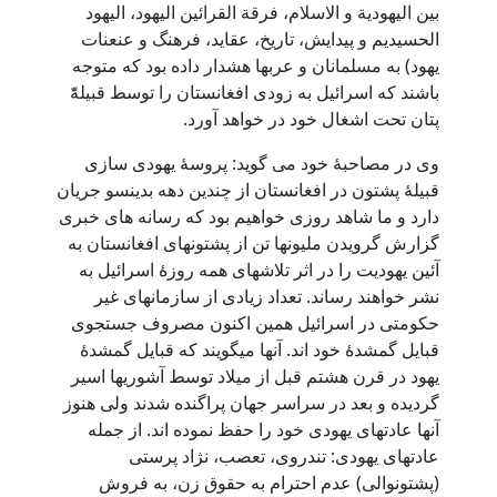
بین الیهودیة و الاسلام، فرقة القرائین الیهود، الیهود
الحسیدیم و پیدایش، تاریخ، عقاید، فرهنگ و عنعنات
یهود) به مسلمانان و عربها هشدار داده بود که متوجه
باشند که اسرائیل به زودی افغانستان را توسط قبیلۀّ
پتان تحت اشغال خود در خواهد آورد.
وی در مصاحبۀ خود می گوید: پروسۀ یهودی سازی
قبیلۀ پشتون در افغانستان از چندین دهه بدینسو جریان
دارد و ما شاهد روزی خواهیم بود که رسانه های خبری
گزارش گرویدن ملیونها تن از پشتونهای افغانستان به
آئین یهودیت را در اثر تلاشهای همه روزۀ اسرائیل به
نشر خواهند رساند. تعداد زیادی از سازمانهای غیر
حکومتی در اسرائیل همین اکنون مصروف جستجوی
قبایل گمشدۀ خود اند. آنها میگویند که قبایل گمشدۀ
یهود در قرن هشتم قبل از میلاد توسط آشوریها اسیر
گردیده و بعد در سراسر جهان پراگنده شدند ولی هنوز
آنها عادتهای یهودی خود را حفظ نموده اند. از جمله
عادتهای یهودی: تندروی، تعصب، نژاد پرستی
(پشتونوالی) عدم احترام به حقوق زن، به فروش