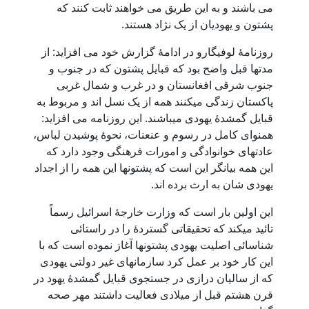
می باشند و به این طریق می خواهند ثابت کنند که
پشتون و یهودیان از یک نژاد هستند.
روزنامۀ لوفیگارو در ادامۀ گزارش خود می افزاید: از
مدتها قبل واضح بود که قبایل پشتون که در جنوب و
جنوب شرقی افغانستان و در غرب و شمال غربی
پاکستان زندگی میکنند همه از یک نسل اند و مربوط به
قبایل گمشدۀ یهودی میباشند. این روزنامه می افزاید:
همنوای کامل در رسوم و عنعنات، نحوۀ پوشیدن لباس،
عادتهای خوانوادگی و امورات فرهنگی وجود دارد که
این همه بیانگر این است که پشتونها این همه را از اجداد
یهودی شان به ارث برده اند.
این اولین بار است که وزارت خارجۀ اسرائیل رسماً
تائید میکند که تحقیقاتی گستردۀ را در راستائی
شناسائی اصلیت یهودی پشتونها آغاز نموده است که با
این کار خود بر عمل کرد سازمانهای غیر دولتی یهودی
که از سالیان درازی در جستجوی قبایل گمشدۀ یهود در
قرن هشتم قبل از میلادی فعالیت داشتند مهر صحه