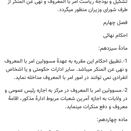
تشکیل و بودجۀ ریاست امر با المعروف و نهی عن المنکر از
طرف شورای وزیران منظور میگردد.
فصل چهارم
احکام نهائی
مادۀ سیزدهم:
1-.تطبیق احکام این مقرره به عهدۀ مسوولین امر با المعروف
و نهی عن المنکر میباشد. سایر ادارات حکومتی و یا اشخاص
انفرادی نمی توانند در امور امر با المعروف مداخله نماید.
2-.مسوولین امر با المعروف در مرکز به اجاره رئیس عمومی و
در ولایات به اجازه آمرین شعبات مربوط ادارۀ مذکور، اقامۀ
معروف و دفع منکرات مینماید.
ماده چهاردهم: