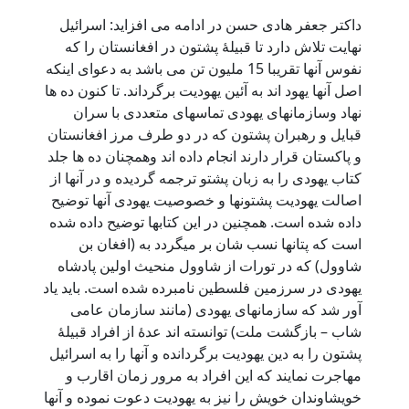
داکتر جعفر هادی حسن در ادامه می افزاید: اسرائیل
نهایت تلاش دارد تا قبیلۀ پشتون در افغانستان را که
نفوس آنها تقریبا 15 ملیون تن می باشد به دعوای اینکه
اصل آنها یهود اند به آئین یهودیت برگرداند. تا کنون ده ها
نهاد وسازمانهای یهودی تماسهای متعددی با سران
قبایل و رهبران پشتون که در دو طرف مرز افغانستان
و پاکستان قرار دارند انجام داده اند وهمچنان ده ها جلد
کتاب یهودی را به زبان پشتو ترجمه گردیده و در آنها از
اصالت یهودیت پشتونها و خصوصیت یهودی آنها توضیح
داده شده است. همچنین در این کتابها توضیح داده شده
است که پتانها نسب شان بر میگردد به (افغان بن
شاوول) که در تورات از شاوول منحیث اولین پادشاه
یهودی در سرزمین فلسطین نامبرده شده است. باید یاد
آور شد که سازمانهای یهودی (مانند سازمان عامی
شاب – بازگشت ملت) توانسته اند عدۀ از افراد قبیلۀ
پشتون را به دین یهودیت برگردانده و آنها را به اسرائیل
مهاجرت نمایند که این افراد به مرور زمان اقارب و
خویشاوندان خویش را نیز به یهودیت دعوت نموده و آنها