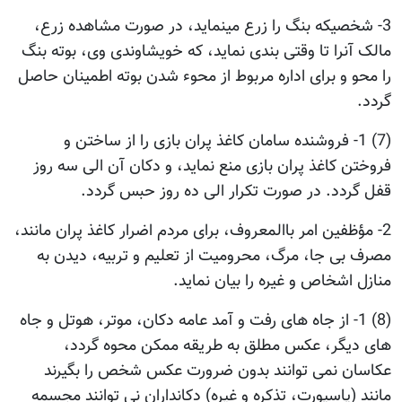
3- شخصیکه بنگ را زرع مینماید، در صورت مشاهده زرع،
مالک آنرا تا وقتی بندی نماید، که خویشاوندی وی، بوته بنگ
را محو و برای اداره مربوط از محوء شدن بوته اطمینان حاصل
گردد.
(7) 1- فروشنده سامان کاغذ پران بازی را از ساختن و
فروختن کاغذ پران بازی منع نماید، و دکان آن الی سه روز
قفل گردد. در صورت تکرار الی ده روز حبس گردد.
2- مؤظفین امر باالمعروف، برای مردم اضرار کاغذ پران مانند،
مصرف بی جا، مرگ، محرومیت از تعلیم و تربیه، دیدن به
منازل اشخاص و غیره را بیان نماید.
(8) 1- از جاه های رفت و آمد عامه دکان، موتر، هوتل و جاه
های دیگر، عکس مطلق به طریقه ممکن محوه گردد،
عکاسان نمی توانند بدون ضرورت عکس شخص را بگیرند
مانند (پاسپورت، تذکره و غیره) دکانداران نی توانند مجسمه