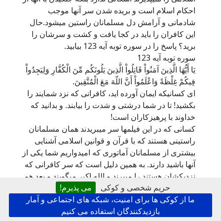
احکام اسلام است و بریده شدن سر آنها موجب
شادمانی و آرامش دل مسلمانان راستین میشود.حال
این کافران را باید در کجا یافت و کشت و سرشان را
برید؟ پاسخ را در سوره توبه آیه 123 بیابید.
سوره توبه آیه 123
يَا أَيُّهَا الَّذِينَ آمَنُواْ قَاتِلُواْ الَّذِينَ يَلُونَكُم مِّنَ الْكُفَّارِ وَلِيَجِدُواْ
فِيكُمْ غِلْظَةً وَاعْلَمُواْ أَنَّ اللّهَ مَعَ الْمُتَّقِينَ.
ای کسانیکه ایمان آورده اید، کافرانی که نزد شمایند را
بکشید! تا در شما درشتی و شدت را بیابند. و بدانید که
خداوند با پرهیزکاران است!
کسانی که در این فیلمها سر میبریدند همان مسلمانان
راستینی هستند که با قرآن و قوانین اسلامی آشنایی
بیشتری از مسلمانان آماتوری که امیدواریم شما یکی از
آنها باشید دارند. به همین دلیل است که سر کافرانی که
نزدیکشان هستند را میبرند و الله اکبر میگویند و بعد هم
حریم شخصی و کوکی
می پذیرم!
شاد میشوند و به کار خود افتخار میکنند. در ادامه نشان
ما از کوکی ها برای امنیت، شبکه های اجتماعی و آمار
خواهیم داد که سر بریدن در احادیث نیز وجود دارد و
بازدیدکنندگان استفاده می کنیم
خود پیامبر اسلام و مسلمانان اولیه اینکار را میکرده اند.