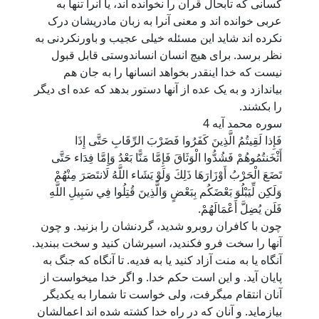
کسانی که تابحال قرآن را نخوانده اند، یا آنرا تنها به
عربی خوانده اند و معنی آنرا به زبان مادریشان درک
نکرده اند شاید این مسئله خیلی عجیب و باورنکردنی به
نظر برسد. برای هیچ انسان انساندوستی قابل قبول
نیست که خدا اینقدر بخواهد انسانها را به جان هم
بیاندازد و به یک عده از آنها دستور بدهد که عده ای دیگر
را بکشند.
سوره محمد آيه 4
فَإِذا لَقِيتُمُ الَّذِينَ كَفَرُوا فَضَرْبَ الرِّقَابِ حَتَّى إِذَا
أَثْخَنتُمُوهُمْ فَشُدُّوا الْوَثَاقَ فَإِمَّا مَنًّا بَعْدُ وَإِمَّا فِدَاء حَتَّى
تَضَعَ الْحَرْبُ أَوْزَارَهَا ذَلِكَ وَلَوْ يَشَاء اللَّهُ لَانتَصَرَ مِنْهُمْ
وَلَكِن لِّيَبْلُوَ بَعْضَكُم بِبَعْضٍ وَالَّذِينَ قُتِلُوا فِي سَبِيلِ اللَّهِ
فَلَن يُضِلَّ أَعْمَالَهُمْ.
چون با کافران روبرو شديد، گردنشان را بزنید. و چون
آنها را سخت فرو فکنديد، اسيرشان کنيد و سخت ببنديد.
آنگاه يا به منت آزاد کنيد یا به فدیه. تا آنگاه که جنگ به
پايان آيد. و اين است حکم خدا. و اگر خدا ميخواست از
آنان انتقام ميگرفت، ولی خواست تا شمارا به یکدیگر
بیازماید. و آنان که در راه خدا کشته شده اند اعمالشان