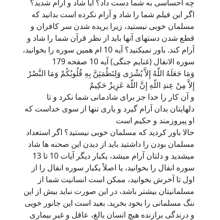
چه احساسی به شما دست داد؟ آیا شاد و آرام شدید؟
اگر این فیلم شما را شاد و آرام نکرده است بدانید که
مسلمان خوبی نیستید، زیرا بریده شدن سر کافران و
قطع شدن دستهای آنها باید از نظر قرآن شما را شاد و
آرام کند. باور نمیکنید؟ آیه 10 ام همین سوره را بخوانید،
سوره الانفال (غنایم جنگی) آیه 10 صفحه 179
وَمَا جَعَلَهُ اللّهُ إِلاَّ بُشْرَى وَلِتَطْمَئِنَّ بِهِ قُلُوبُكُمْ وَمَا النَّصْرُ
إِلاَّ مِنْ عِندِ اللّهِ إِنَّ اللّهَ عَزِيزٌ حَكِيمٌ
و آن کار را خدا جز برای شادمانی شما نکرد و تا
دلهايتان بدان آرام گيرد و ياری تنها از سوی خداست که
او پيروزمند و حکيم است
حالا باور کردید که مسلمان خوبی نیستید؟ اگر استعداد
مسلمان بودن را داشتید باید از دیدن این صحنه ها شاد
میشدید و دلتان آرام میشد، یکبار دیگر آیات 10 تا 13
سوره انفال را بخوانید، یا اصلاً یکبار سوره انفال را از
اول تا آخرش بخوانید، ممکن است انسانیت شما از
مسلمانیتان بیشتر باشد، در این صورت نباید بیش از این
ننگ مسلمانی را بخود بخرید. بعید است این جانور خویی
و درندگی برازنده هیچ انسان بالغ، عاقل و غیر بیماری