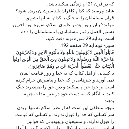
که در قرن 21 ام زندگی میکند باشد.
شاید بپرسید که کدام کافران باید سرشان بریده شود؟
قرآن مسلمانان را به جنگ با کدام انسانها تشویق
میکند؟ بنابر باور بیشتر علمای اسلام، سوره توبه آخرین
دستور العمل رفتار مسلمانان با نامسلمانان را داده
است، به آیه 29 سوره توبه دقت کنید.
سوره توبه آیه 29 صفحه 192
قَاتِلُواْ الَّذِينَ لاَ يُؤْمِنُونَ بِاللّهِ وَلاَ بِالْيَوْمِ الآخِرِ وَلاَ يُحَرِّمُونَ
مَا حَرَّمَ اللّهُ وَرَسُولُهُ وَلاَ يَدِينُونَ دِينَ الْحَقِّ مِنَ الَّذِينَ أُوتُواْ
الْكِتَابَ حَتَّى يُعْطُواْ الْجِزْيَةَ عَن يَدٍ وَهُمْ صَاغِرُونَ.
با کسانی از اهل کتاب که به خدا و روز قیامت ایمان
نمی آورند و چیزهایی را که خدا و پیامبرش حرام کرده
است بر خود حرام نمیکنند و دین حق را نمیپذیرند جنگ
کنید، تا آنگاه که به دست خود در عین مذلت جزیه
بدهند.
نتیجه منطقی این است که از نظر اسلام نه تنها بریدن
سر کسانی که خدا را قبول ندارند، و کسانی که قیامت
را قبول ندارند، و مسیحیان و یهودیانی که قوانین
اسلامی را نمیپذیرند اشکالی ندارد بلکه جنگیدن با آنها از