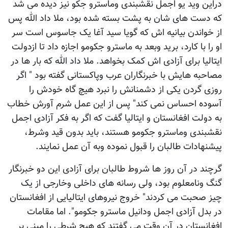
دراین وید یو اجمل نقشبندی وماسترو جکو نیز دیده می شد
که دست های شان به پشت بسته شده بود، ملا داد الله پس
از خواندن بیانیه اش که گویا سید آغا یک جاسوس است سر
او را با کارد، برید وبعد به ماسترو جکومو اجازه داد تا ازدولت
ایتالیا برای آزادی اش کمک بخواهد. ملا داد الله که بار ها در
مصاحبه هایش با خبرنگاران عرب وپاکستانی گفته بود " اگر
روزی گردن یکی از دشمنانش را نبرد هیچ گاه خودش را
آسوده احساس نمی کند" پس از این عمل شرم آورش خطاب
به دولت افغانستان و ایتالیا گفت که اگر به فکر آزادی اجمل
نقشبندی وماسترو جکومو هستند، باید بدون قید وشرط،
پیشنهادات طالبان را قبول نموده وبه آن عمل نمایند.
گرچند در آن روز ها شروط طالبان برای آزادی این دو خبرنگار
گنگ ونامعلوم بود، ولی رسانه های داخلی وخارجی از یک
چیز صحبت می کردند" خروج نیروهای ایتالیایی از افغانستان
در بدل آزادی اجمل ودانیل ماسترو جکومو". اما مقامات
افغانستان در آن وقت می گفتند که هیچ شرطی را مبنی بر