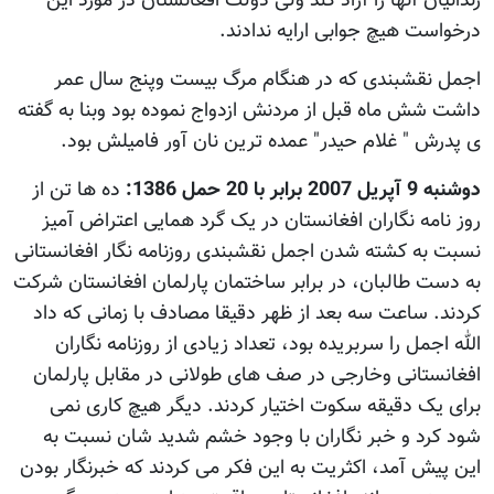
زندانیان آنها را آزاد کند ولی دولت افغانستان در مورد این
درخواست هیچ جوابی ارایه ندادند.
اجمل نقشبندی که در هنگام مرگ بیست وپنج سال عمر
داشت شش ماه قبل از مردنش ازدواج نموده بود وبنا به گفته
ی پدرش " غلام حیدر" عمده ترین نان آور فامیلش بود.
دوشنبه 9 آپریل 2007 برابر با 20 حمل 1386:
ده ها تن از
روز نامه نگاران افغانستان در یک گرد همایی اعتراض آمیز
نسبت به کشته شدن اجمل نقشبندی روزنامه نگار افغانستانی
به دست طالبان، در برابر ساختمان پارلمان افغانستان شرکت
کردند. ساعت سه بعد از ظهر دقیقا مصادف با زمانی که داد
الله اجمل را سربریده بود، تعداد زیادی از روزنامه نگاران
افغانستانی وخارجی در صف های طولانی در مقابل پارلمان
برای یک دقیقه سکوت اختیار کردند. دیگر هیچ کاری نمی
شود کرد و خبر نگاران با وجود خشم شدید شان نسبت به
این پیش آمد، اکثریت به این فکر می کردند که خبرنگار بودن