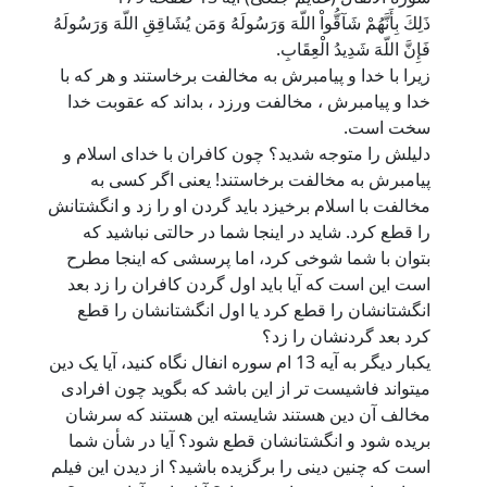
ذَلِكَ بِأَنَّهُمْ شَآقُّواْ اللّهَ وَرَسُولَهُ وَمَن يُشَاقِقِ اللّهَ وَرَسُولَهُ
فَإِنَّ اللّهَ شَدِيدُ الْعِقَابِ.
زيرا با خدا و پيامبرش به مخالفت برخاستند و هر که با
خدا و پيامبرش ، مخالفت ورزد ، بداند که عقوبت خدا
سخت است.
دلیلش را متوجه شدید؟ چون کافران با خدای اسلام و
پیامبرش به مخالفت برخاستند! یعنی اگر کسی به
مخالفت با اسلام برخیزد باید گردن او را زد و انگشتانش
را قطع کرد. شاید در اینجا شما در حالتی نباشید که
بتوان با شما شوخی کرد، اما پرسشی که اینجا مطرح
است این است که آیا باید اول گردن کافران را زد بعد
انگشتانشان را قطع کرد یا اول انگشتانشان را قطع
کرد بعد گردنشان را زد؟
یکبار دیگر به آیه 13 ام سوره انفال نگاه کنید، آیا یک دین
میتواند فاشیست تر از این باشد که بگوید چون افرادی
مخالف آن دین هستند شایسته این هستند که سرشان
بریده شود و انگشتانشان قطع شود؟ آیا در شأن شما
است که چنین دینی را برگزیده باشید؟ از دیدن این فیلم