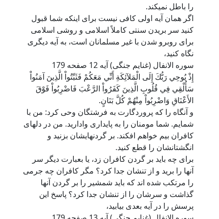
را باطل نميکند.
اگر همان آیه اولی کافی نیست برای اینکه شما قبول
کنید سر بریدن سنتی کاملاً اسلامی و روشی اسلامی
برای روبرو شدن با غیر مسلمانان است، به آیه دیگری
نگاه کنید،
سوره الانفال (غنایم جنگی) آیه 12 صفحه 179
إِذْ يُوحِي رَبُّكَ إِلَى الْمَلآئِكَةِ أَنِّي مَعَكُمْ فَثَبِّتُواْ الَّذِينَ آمَنُواْ
سَأُلْقِي فِي قُلُوبِ الَّذِينَ كَفَرُواْ الرَّعْبَ فَاضْرِبُواْ فَوْقَ
الأَعْنَاقِ وَاضْرِبُواْ مِنْهُمْ كُلَّ بَنَانٍ.
و آنگاه را که پروردگارت به فرشتگان وحی کرد: من با
شمایم. شما مومنان را به پایداری وادارید. من در دلهای
کافران بیم خواهم افکند. بر گردنهایشان بزنید و
انگشتانشان را قطع کنید.
برای چه باید بر گردن کافران زد، یا بعبارت دیگر سر
آنها را برید و از تنشان جدا کرد؟ مگر کافران چه جرمی
را مرتکب شده اند که باید شمشیر را بر گردن آنها
گذاشت و سرشان را از تنشان جدا کرد؟ پاسخ این
پرسش را در آیه بعدی بیابید،
سوره الانفال (غنایم جنگی) آیه 13 صفحه 179