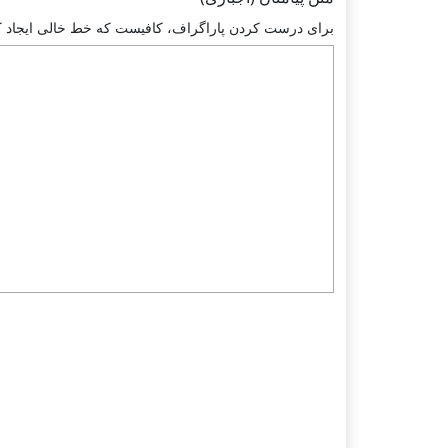
براى درست كردن پاراگراف، كافيست كه خط خالى ايجاد كنيد.