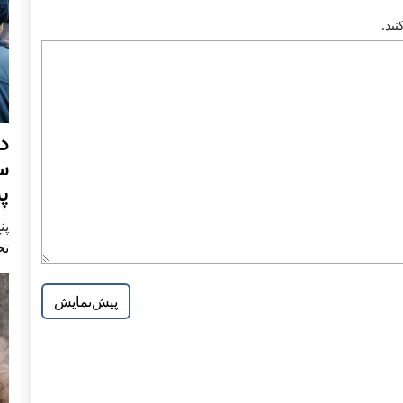
د
س
پ
پنج 
تح