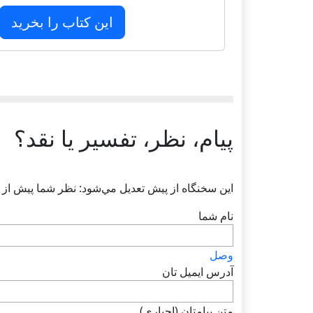
این کتاب را بخرید
پیام، نظر، تفسیر یا نقد؟
اين سخنگاه از پيش تعديل مي‌شود: نظر شما پيش از ت
نام شما
وصل
آدرس ايميل تان
متن پيامتان (اجباری)