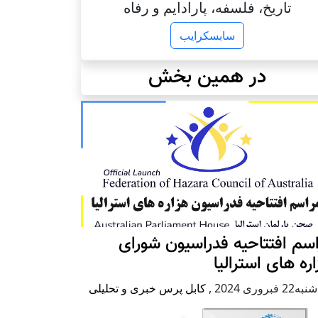
تاریخ، فلسفه، پارادایم و رفاه
سابسکرایب
در همین بخش
سم افتتاحیه فدراسیون شورای
ره های استرالیا
2 فبروری 2024
,
کابل پرس خبری و تحلیلی