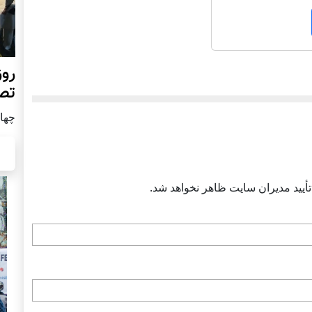
روز
تص
چهار شن
أييد مديران سايت ظاهر نخواهد شد.