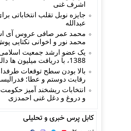
اشرف غنی
جایزه نوبل تقلب انتخاباتی برا
عبدالله
محمد عمر صافی عروس آی اس آ
محمد نور و اخوانی نکتایی پوش
یک عضو ارشد جمعیت اسلامی: ع
1388، با دریافت میلیون ها دالر کنار کشید
بالا بودن سطح توقعات طرفدارا
رقابت دوستم و عطا؛ فدرالی
انتخابات ریشخند آمیز حکومت 
و دروغ و دغل غنی احمدزی
کابل پرس خبری و تحلیلی