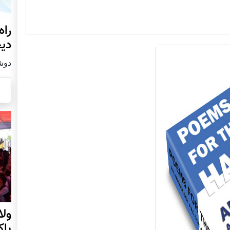
راه
دیج
دوشنبه19
ول
پا