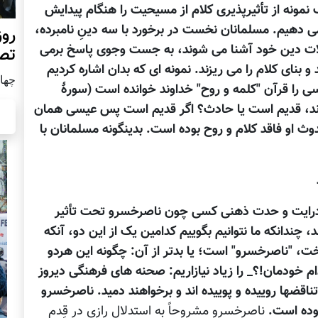
نمونه از تأثیرپذیری کلام از مسیحیت را هنگام پیدایش
ی دهیم. مسلمانان نخست در برخورد با سه دینِ نامبرده،
روز
مشکلات دین خود آشنا می شوند، به جست وجوی پاسخ برمی
تص
 و بنای کلام را می ریزند. نمونه ای که بدان اشاره کردیم
چهار شن
 را قرآن "کلمه و روح" خداوند خوانده است (سورۀ
وح خداوند، قدیم است یا حادث؟ اگر قدیم است پس عیسی همان
او فاقد کلام و روح بوده است. بدینگونه مسلمانان با
 درایت و حدت ذهنی کسی چون ناصرخسرو تحت تأثیر
دانکه ما نتوانیم بگوییم کدامین یک از این دو، آنکه
خت، "ناصرخسرو" است؛ یا بدتر از آن: چگونه این هردو
ام خودمان!؟_ را زیاد نیازاریم: صحنه های فرهنگی دیروز
 و تناقضها روییده و پوییده اند و برخواهند دمید. ناصرخسرو
وده است.
ناصرخسرو مشروحاً به استدلال رازی در قِدم