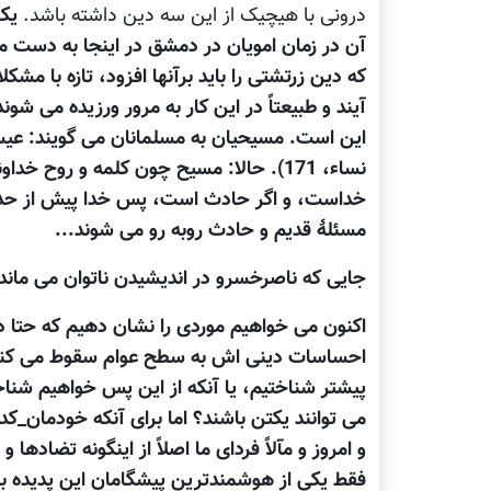
درونی با هیچیک از این سه دین داشته باشد.
یک 
آن در زمان امویان در دمشق در اینجا به دست م
که دین زرتشتی را باید برآنها افزود، تازه با 
آیند و طبیعتاً در این کار به مرور ورزیده می شوند
این است. مسیحیان به مسلمانان می گویند: عیسی
نساء، 171). حالا: مسیح چون کلمه و ر
خداست، و اگر حادث است، پس خدا پیش از حدوث 
مسئلۀ قدیم و حادث روبه رو می شوند...
جایی که ناصرخسرو در اندیشیدن ناتوان می ماند
اکنون می خواهیم موردی را نشان دهیم که حتا
احساسات دینی اش به سطح عوام سقوط می کند، چن
پیشتر شناختیم، یا آنکه از این پس خواهیم شنا
می توانند یکتن باشند؟ اما برای آنکه خودمان_کد
و امروز و مآلاً فردای ما اصلاً از اینگونه تضادها
فقط یکی از هوشمندترین پیشگامان این پدیده ب