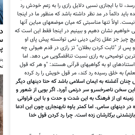
رسد، تا با ایجازی نسبی دلایل رازی را به زعم خودش رد
ه باید دائماً در مد نظر داشته باشد که منظور ما در اینجا
یست. اولاً تنها مناسبتی که میان موضعهای مباین آنها
د
می خواهیم نشان دهیم و ببینیم در اینجا فقط این است که
س
چ چیز جز عقل زدایی دینی نمی توانسته پیش پای او
پ
 پس از "ثابت کردن بطلان" تز رازی در قدم هیولی چه
کمترین توضیحی به رازی نسبت تناقضگویی می دهد. اما
پنج 
استنادهای او به گواهیهای قرآنی هستند: "و هر که قول
تح
م) به خلق رسیده رد کند، مر قول خویش را رد کرده
چنان آغشته به ایمان اسلامی باشد که حتا دینهای دیگر
از این سخن ناصرخسرو سر درنمی آورد. اگر بویی از شعور و
 زمینه ای از فرهنگ به این شدت و حدت و با این فراوانی
ژه در دینهای سامی. اما کمتر یاوه نابهنجاری چون این ادعا
 بازنشدنی برکارشان زده است. چرا رد کردن قول خدا