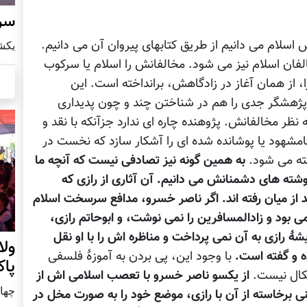
سرز
 اسلام می دانیم از طریق کتابهای پیروان آن می دانیم.
يكشنبه8 ا
فان اسلام نیز می شود. مخالفانش را اسلام یا سرکوب
ا، از همان آغاز در زادگاهش، برانداخته است. این
ر پژهشگر جدی را هم در شناختن چند و چون پدیداری
ظر مخالفانش. پژوهنده چاره ای ندارد جزآنکه با نقد و
امشهود یا پوشانده شده ای را آشکار سازد که نخست در
خته می شود.
به همین گونه نیز تصادفی نیست که آنچه ما
نوشته های دشمنانش می دانیم. آن آثاری از رازی که
 از میان رفته اند. اگر ناصر خسرو، مدافع سرسخت اسلام
 بود و زادالمسافرین را نمی نوشت، و ابوحاتم رازی،
ۀ رازی به آن نمی پرداخت و مناظره اش را با او نقل
ول
ه و گفته است.
با وجود این، پی بردن به آموزۀ فلسفی
پا
کال نیست.
از یکسو ناصر خسرو با تعصب اسلامی اش از
چهار شنب
 برخاسته از آن با رازی، موضع خود را به صورت مخل در