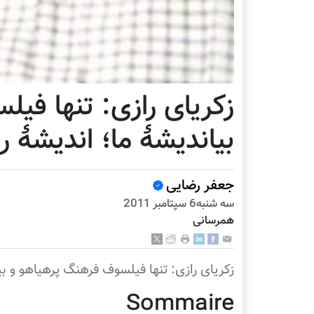
زکریای رازی: تنها فی
بی‏اندیشۀ ما؛ اندیشۀ
جعفر رضایی
سه شنبه6 سپتامبر 2011
همرسانی
زکریای رازی: تنها فیلسوف فرهنگ پرهیاهو و بی‏اندیشۀ ما (1)؛ اندیشۀ راز
Sommaire