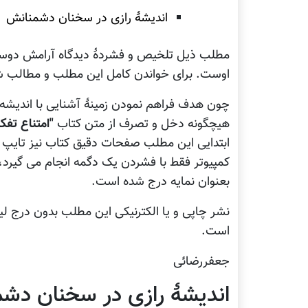
اندیشۀ رازی در سخنان دشمنانش
مطلب ذیل تلخیص و فشردۀ دیدگاه آرامش دوستدا
اوست. برای خواندن کامل این مطلب و مطالب شبیه
چون هدف فراهم نمودن زمینۀ آشنایی با اندیش
هیچگونه دخل و تصرف از متن کتاب
"امتناع تفک
ابتدایی این مطلب صفحات دقیق کتاب نیز تایپ شد
کمپیوتر فقط با فشردن یک دگمه انجام می گیرد
بعنوان نمایه درج شده است.
نشر چاپی و یا الکترنیکی این مطلب بدون درج ل
است.
جعفررضائی
اندیشۀ رازی در سخنان دش