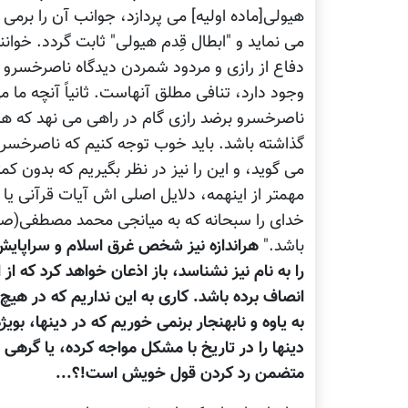
هیولی[ماده اولیه] می پردازد، جوانب آن را برمی 
می نماید و "ابطال قِدم هیولی" ثابت گردد. خوانند
دفاع از رازی و مردود شمردن دیدگاه ناصرخسرو ن
وجود دارد، تنافی مطلق آنهاست. ثانیاً آنچه ما 
ناصرخسرو برضد رازی گام در راهی می نهد که هی
گذاشته باشد. باید خوب توجه کنیم که ناصرخسرو
می گوید، و این را نیز در نظر بگیریم که بدون 
مهمتر از اینهمه، دلایل اصلی اش آیات قرآنی یا 
خدای را سبحانه که به میانجی محمد مصطفی(صعل
باشد."
هراندازه نیز شخص غرق اسلام و سراپایش 
را به نام نیز نشناسد، باز اذعان خواهد کرد که 
انصاف برده باشد. کاری به این نداریم که در هیچ
به یاوه و نابهنجار برنمی خوریم که در دینها، بوی
دینها را در تاریخ با مشکل مواجه کرده، یا گرهی
متضمن رد کردن قول خویش است!؟...