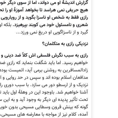
گزارش اندیشۀ او می دواند، اما از سوی دیگر خو
هیچ حریفی نمی هراسد تا بخواهد آموزۀ او را تحر
رازی فقط به شخص او ناسزا بگوید و از رویارویی
شعری و نامسئول خود می کوبند بپرهیزد.
بلکه او
گیرد و از ناسزاگویی او دریغ نمی ورزد...
نزدیکی رازی به متکلمان؟
رازی به سبب نگرش فلسفی اش کلاً ضد دینی و ج
خواهیم رسید. اما باید شگفت بنماید که رازیِ ض
زادالمسافرین به روشنی برمی آید، اتمیست بوده، 
مدافعان اسلام بوده اند و سپس در حد روایی و ا
نزدیک و از ارسطو دور می سازد. با سبب دوری را
آشنا خواهیم شد. باوجود این در وهلۀ اول باید
تحت تأثیر پدیده ای دیگر به وجود آید و به ای
گونه که بینش قرون وسطایی مسیحی بدون خویشا
آمده، کلام نیز از مواجه با معارضه های مسیحی،