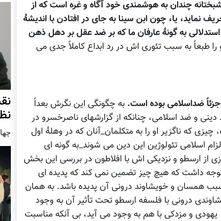
شبختانه چندان به هوشمندی خود آگاه و غره است که از
یف نماید، یا، چون ابن سینا به جای در افتادن با اندیشۀ
 استدلالی به گونۀ عارفان ما که بر ضد عقل بر دهل ذهن
 را طبعاً به سبب تئوری اش در رد ابداع کاملاً جدی می
نق
زئاً ضداسلامی بوده است.
به چگونگی این نگرش بعداً
نظ
د دینی و ضد اسلامی، چنانکه از گزارشهای ناصرخسرو در
چیزی که ناگزیر او را به متکلمان_آنان که در وهلۀ اول
چهار شنب
لزام اسلامی تئولوژین این دین می شوند_به گونه ای
زی از ارسطو و نزدیکی اش با افلاطون در بررسی این بخش
 توجه داشت که هیچ چیز تضمین نمی کند که پدیده ای
ن سبب همسان و خویشاوند درونی آن پدیده باشد. به همان
وندی درونی با فلسفه ارسطو تحت تأثیر آن به وجود
 یهودی و مزدکی با هم به وجود می آید، بی آنکه مناسبت