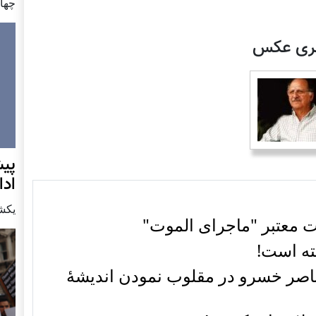
چهار شن
لری عکس
پيش
اد
يكشنبه7 دس
ت معتبر "ماجرای الموت"
ته است!
اصر خسرو در مقلوب نمودن اندیشۀ