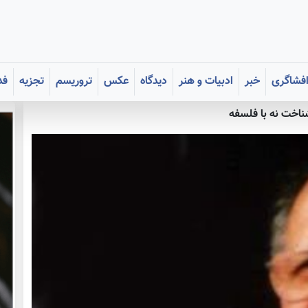
فشاگری
خبر
ادبیات و هنر
دیدگاه
عکس
تروریسم
تجزیه
فد
ناخت نه با فلسفه