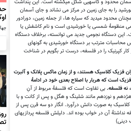
سمان محدود و کاسه‏یی شکل می‏گشته است. این پنداشت
حد
رشید را به جای زمین در مرکز می نشاند و جای آسمان
اوک
چنان محدود می‏دید که سیاره ها، از جمله زمین، دورادور
جومی منظومۀ شمسی یا خورشیدی است و نام کاشفش یا
چهار شنب
. این دستگاه نجومی جدید می توانسته، برخلاف دستگاه
س محاسبات مترتب بر دستگاه خورشیدی به گونه‏ای
ز کار کپرنیک را در فلسفه، درست تر بگویم در شناخت
گذاران فزیک کلاسیک هستند، و از زمان ماکس پلانک و آلبرت
زیک است که هربار با اصلاح بعدی خود در ادامۀ
 نه فلسفه.
بی تفاوت است که فلسفۀ مربوط از آنِ
 هژدهم و نوزدهم مانند شلینگ و هگل و پس از کانت و با
 کلاسیک به صورت دانش درآورد. انگار دو سه قرن پس از
روز
 نداشتۀ آن در خواب بوده اند. دلیلش فلسفه پردازیهای
تص
 دینی)