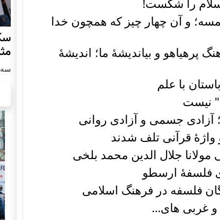
اسلام را شکست!
مسه؛ و آن چهار چیز که همچون خدا
سکو
مث
گ پرهیاهو و بی‏اندیشۀ ما؛ اندیشۀ
سه شنبه
باستان با علم
ی" نیست
آزادی جسمی و آزادی روانی
 واژۀ قرآنی تلف شدند
مولانا جلال الدین محمد بلخی
ادی فلسفۀ ارسطو
ان فلسفه در فرهنگ اسلامی
 غربی های...