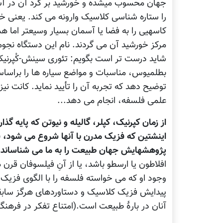
جهان محسوب می‏شده و خورشید بر گرد آن در آ
را ستاره شناسی کلاسیک وارونه می کند. یعنی خو
کاسه‏یی را به فضا یا آسمان بسیار وسیعتر اما هم
مرکز خورشید آن می گردند. نام این دستگاه ن
شاید درست تر است بگویم: تئوری سینش-کُپرنیک
بطلمیوس، مناسبات و مواضع سیاره ها را براسا
توضیح دهد که تجربه آن را تأیید نماید. کانت نی
علمی فلسفه، انجام می دهد...
از زمان کپرنیک، کپلر، گالیله و نیوتن که پایه 
اینشتین که فزیک مدرن با آنها شروع می شود، ف
پژوهشهایش جهان طبیعت را به ما می شناساند،
افلاطون یا ارسطو باشد، یا از آنِ فیلسوفان قرن
وجود او که می خواسته فلسفه را با الگوی فزیک
پیدایش فزیک کلاسیک و دستاوردهای هرگز سابقه
آنان در بارۀ طبیعت است.(امتناع تفکر در فرهنگ