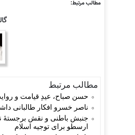
مطالب مرتبط:
گا
مطالب مرتبط
حسن صباح، عیدِ قیامت و روای
ناصر خسرو افکار طالبانی داش
جنبش باطنی و نقش برجستۀ ن
ارسطو برای توجیه اسلام