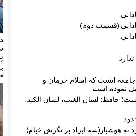
دانی
ادانی (قسمت دوم)
دانی
د
س
پ
ندارد
پنج 
تح
امعه ایست که اسلام حرمان و
یل نموده است
ت؛ حافظ: لسان الغیب، لسان الکید،
دود
د نه هوشیار(سه ایراد بر نگرش خیام)