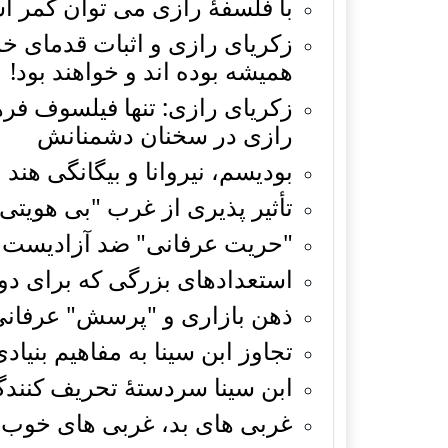
با فلسفۀ رازی می توان کمر 
زکریای رازی و اثبات قدمای خ
همیشه بوده اند و خواهند بود!
زکریای رازی: تنها فیلسوف فرهن
رازی در سخنان دشمنانش
بودیسم، نیروانا و بیگانگی هند 
تأثیر پذیری از غرب "بی هویت
"حریت عرفانی" ضد آزادیست؛ 
استعدادهای بزرگی که برای دو
ذهن بازاری و "پرسش" عرفانی 
تجاوز ابن سینا به مفاهیم بنی
ابن سینا سردستۀ تحریف کنندگ
غربی های بد، غربی های خوب و