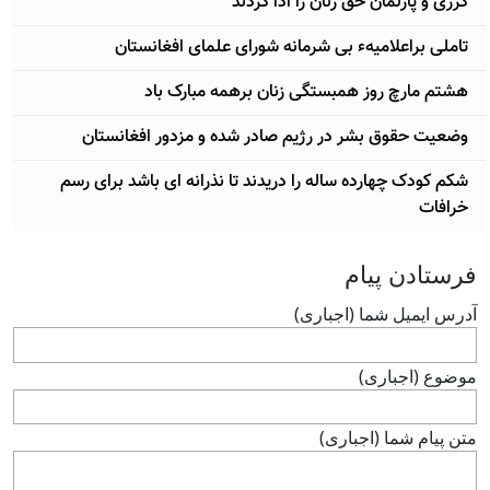
کرزی و پارلمان حق زنان را ادا کردند
تا‎ملی براعلامیهء بی شرمانه شورای علمای افغانستان
هشتم مارچ روز همبستگی زنان برهمه مبارک باد
وضعیت حقوق بشر در رژیم صادر شده و مزدور افغانستان
شکم کودک چهارده ساله را دریدند تا نذرانه ای باشد برای رسم
خرافات
فرستادن پيام
آدرس ايميل شما (اجباری)
موضوع (اجباری)
متن پيام شما (اجباری)