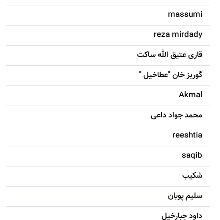
massumi
reza mirdady
قاری عتیق الله ساکت
گوربز خان "عطاخیل "
Akmal
محمد جواد داعی
reeshtia
saqib
شکيب
سليم پویان
داود جبارخیل