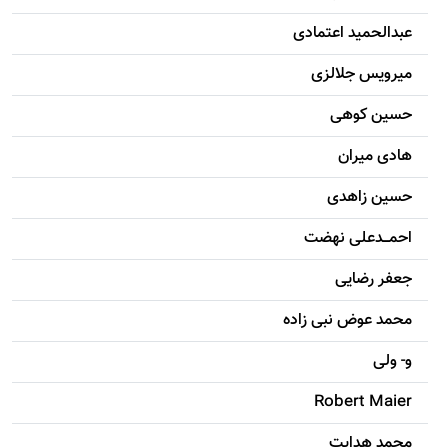
عبدالحمید اعتمادی
میرویس جلالزی
حسين کوهی
هادی ميران
حسين زاهدی
احمـــدعلی نهضت
جعفر رضایی
محمد عوض نبی زاده
و- ولی
Robert Maier
محمد هدایت