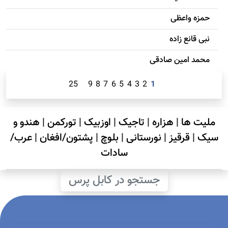
حمزه واعظی
نبی قانع زاده
محمد امين صادقی
25
9
8
7
6
5
4
3
2
1
ملیت ها
|
هزاره
|
تاجیک
|
اوزبیک
|
تورکمن
|
هندو و
سیک
|
قرقیز
|
نورستانی
|
بلوچ
|
پشتون/افغان
|
عرب/
سادات
جستجو در کابل پرس