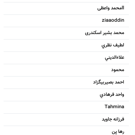
llمحمد واعظی
ziaaoddin
محمد بشیر اسکندری
لطيف نظري
علاءالديني
محمود
احمد بصيربيگزاد
واحد فرهادي
Tahmina
فرزانه جاويد
رها پن