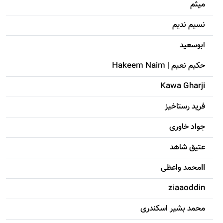
میثم
نسیم ندیم
ابوسعيد
حکيم نعيم | Hakeem Naim
Kawa Gharji
فرید رستاخیز
جواد خاوری
عتیق شاهد
llمحمد واعظی
ziaaoddin
محمد بشیر اسکندری