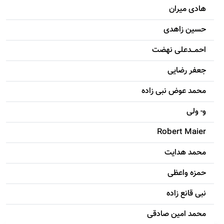
هادی ميران
حسين زاهدی
احمـــدعلی نهضت
جعفر رضایی
محمد عوض نبی زاده
و- ولی
Robert Maier
محمد هدایت
حمزه واعظی
نبی قانع زاده
محمد امين صادقی