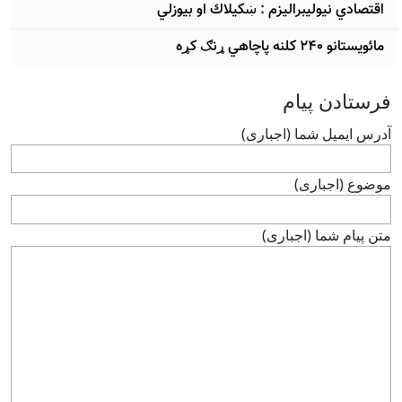
اقتصادي نيوليبراليزم : ښكيلاك او بيوزلي
مائویستانو ۲۴۰ کلنه پاچاهي ړنګ کړه
فرستادن پيام
آدرس ايميل شما (اجباری)
موضوع (اجباری)
متن پيام شما (اجباری)