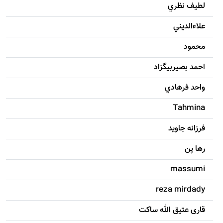
لطيف نظري
علاءالديني
محمود
احمد بصيربيگزاد
واحد فرهادي
Tahmina
فرزانه جاويد
رها پن
massumi
reza mirdady
قاری عتیق الله ساکت