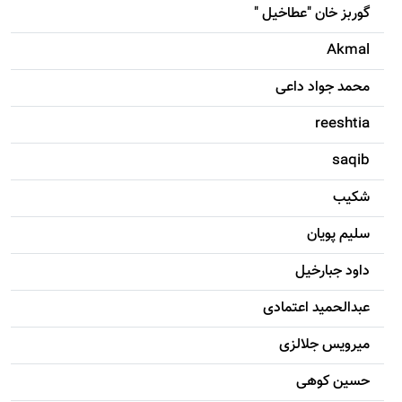
گوربز خان "عطاخیل "
Akmal
محمد جواد داعی
reeshtia
saqib
شکيب
سليم پویان
داود جبارخیل
عبدالحمید اعتمادی
میرویس جلالزی
حسين کوهی