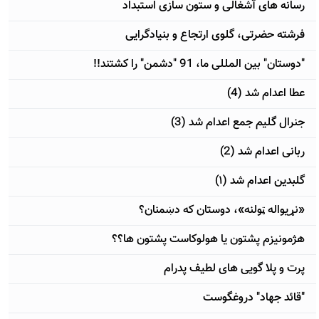
رسانه های آشغالی و ستون سازی استبداد
فرشته حضرتی، گلوی ارتجاع و بنیادگرایی
"دوستان" بین المللی ما، 91 "دشمن" را کشتند!!
عطا اعدام شد (4)
جنرال گلیم جمع اعدام شد (3)
ربانی اعدام شد (2)
گلبدین اعدام شد (۱)
«نړیواله ټولنه»، دوستان که دښمنان؟
هژمونیزم پشتون یا هولوکاست پشتون ها؟؟
پرت و پلا گویی های لطیف پدرام
"قائد جهاد" دروغگوست