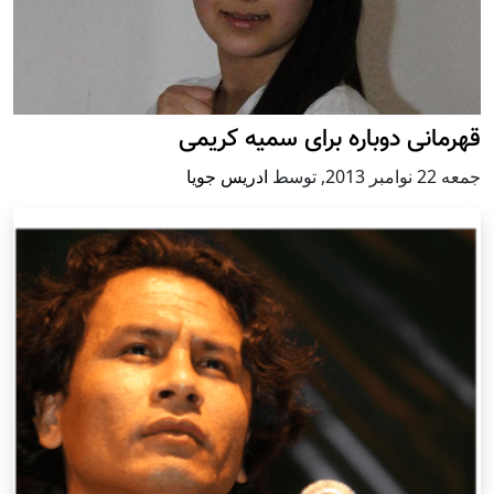
قهرمانى دوباره براى سميه كريمى
جمعه 22 نوامبر 2013
,
توسط
ادریس جویا