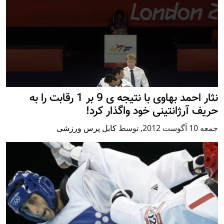
نثار احمد بهاوی با نتیجه ی 9 بر 1 رقابت را به
حریف آرژانتینی خود واگذار کرد!
جمعه 10 آگوست 2012
,
توسط
کابل پرس ورزشی