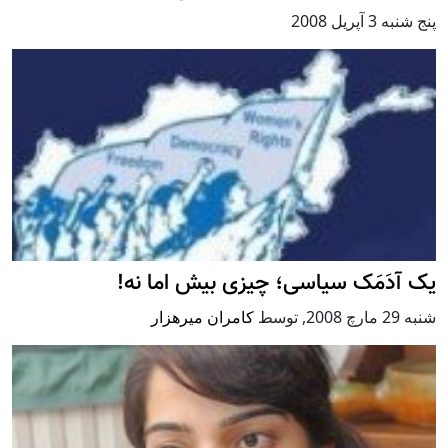
پنج شنبه 3 آپریل 2008
يک آدَمَک سياسی؛ چيزی بيش اما نه!
شنبه 29 مارچ 2008
,
توسط
کامران میرهزار