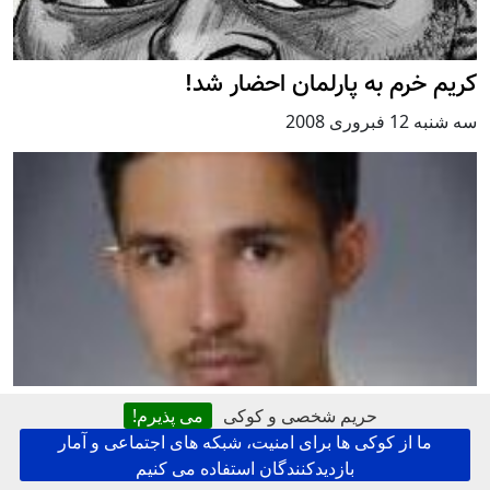
کريم خرم به پارلمان احضار شد!
سه شنبه 12 فبروری 2008
فاجعه افشار با گذشت ۱۵سال هنوز تازه است
حریم شخصی و کوکی
می پذیرم!
ما از کوکی ها برای امنیت، شبکه های اجتماعی و آمار
يكشنبه 10 فبروری 2008
,
توسط
حسين زاهدی
بازدیدکنندگان استفاده می کنیم