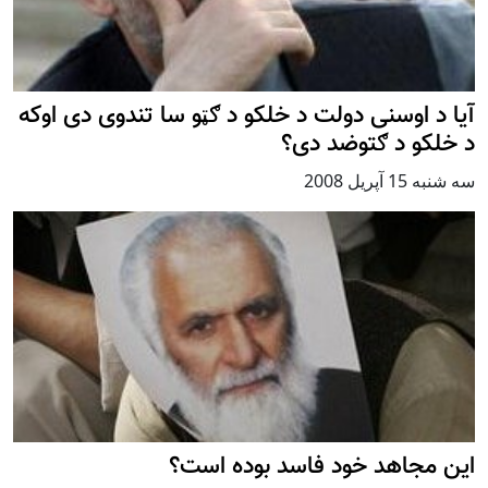
آيا د اوسنی دولت د خلکو د ګټو سا تندوی دی اوکه
د خلکو د ګتوضد دی؟
سه شنبه 15 آپریل 2008
اين مجاهد خود فاسد بوده است؟