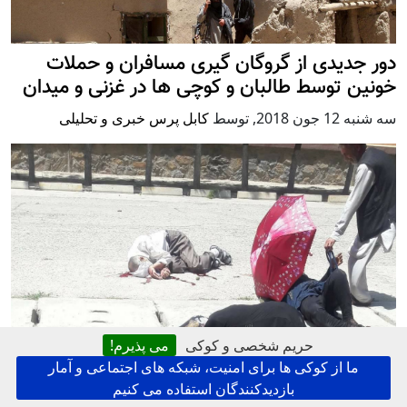
دور جدیدی از گروگان گیری مسافران و حملات
خونین توسط طالبان و کوچی ها در غزنی و میدان
سه شنبه 12 جون 2018
,
توسط
کابل پرس خبری و تحلیلی
حریم شخصی و کوکی
می پذیرم!
دوازده کشته در کابل؛ کارشناسان در مورد فریب
ما از کوکی ها برای امنیت، شبکه های اجتماعی و آمار
آتش بس هشدار می دهند
بازدیدکنندگان استفاده می کنیم