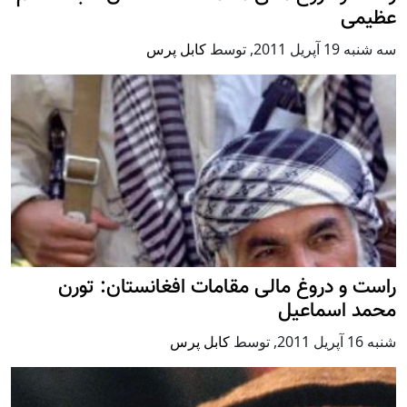
عظیمی
سه شنبه 19 آپریل 2011
,
توسط
کابل پرس
راست و دروغ مالی مقامات افغانستان: تورن
محمد اسماعیل
شنبه 16 آپریل 2011
,
توسط
کابل پرس