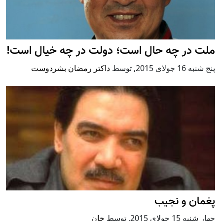
ملت در چه حال است؛ دولت در چه خیال است!
پنج شنبه 16 جولای 2015
,
توسط
داکتر رمضان بشردوست
پغمان و نجیب
چهار شنبه 15 جولای 2015
,
توسط
خان