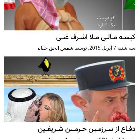
کیســه مــالــی مــلا اشــرف غنــی
سه شنبه 7 آپریل 2015
,
توسط
شمس الحق حقانی
دفــاع از ســرزمــین حــرمــین شــریفــین