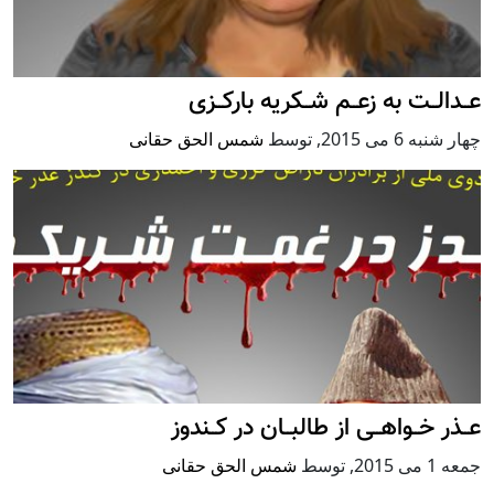
عــدالــت به زعــم شــکریه بارکــزی
چهار شنبه 6 می 2015
,
توسط
شمس الحق حقانی
عــذر خــواهــی از طالبــان در کــندوز
جمعه 1 می 2015
,
توسط
شمس الحق حقانی