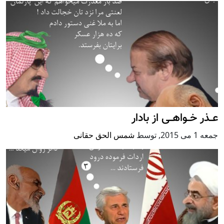
عــذر خــواهــی از بادار
جمعه 1 می 2015
,
توسط
شمس الحق حقانی