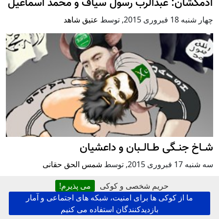
آدمکشان: عبدالرب رسول سیاف و محمد اسماعیل
چهار شنبه 18 فبروری 2015
,
توسط
عتیق شاهد
شــاخ جنــگی طــالــبان و داعشیان
سه شنبه 17 فبروری 2015
,
توسط
شمس الحق حقانی
حریم شخصی و کوکی
می پذیرم!
ما از کوکی ها برای امنیت، شبکه های اجتماعی و آمار
بازدیدکنندگان استفاده می کنیم