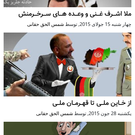
ملا اشـــرف غـــنی و وعـــده هـــای ســـرخـــرمنش
چهار شنبه 15 جولای 2015
,
توسط
شمس الحق حقانی
از خــاین ملــی تا قهــرمــان ملــی
يكشنبه 28 جون 2015
,
توسط
شمس الحق حقانی