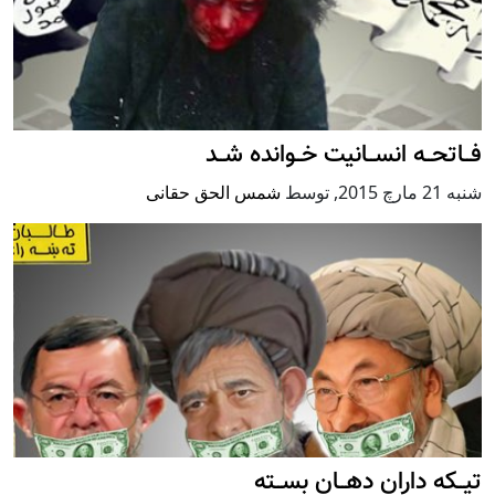
فــاتحــه انســانیت خــوانده شــد
شنبه 21 مارچ 2015
,
توسط
شمس الحق حقانی
تیــکه داران دهــان بســته