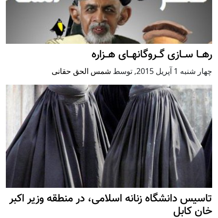
رهــا ســازی گــروگانهــای هــزاره
چهار شنبه 1 آپریل 2015
,
توسط
شمس الحق حقانی
تاسیس دانشگاه زنانه اسلامی، در منطقه وزیر اکبر
خان کابل