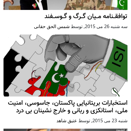
توافقــنامه مــیان گــرگ و گــوســفند
سه شنبه 26 می 2015
,
توسط
شمس الحق حقانی
استخبارات بریتانیایی پاکستان، جاسوسی، امنیت
ملی، استانکزی و ربانی و خارج نشینان بی درد
شنبه 23 می 2015
,
توسط
عتیق شاهد