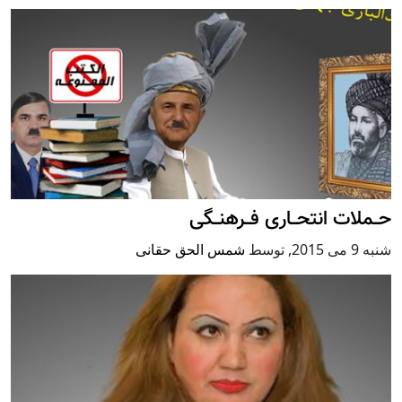
حــملات انتحــاری فــرهنــگی
شنبه 9 می 2015
,
توسط
شمس الحق حقانی