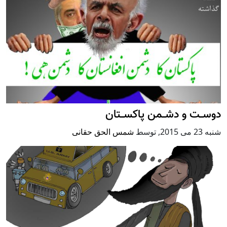
دوســت و دشــمن پاکســتان
شنبه 23 می 2015
,
توسط
شمس الحق حقانی