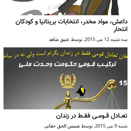
داعش، مواد مخدر، انتخابات بریتانیا و کودکان
انتحار
سه شنبه 12 می 2015
,
توسط
عتیق شاهد
تعــادل قــومــی فقــط در زندان
شنبه 9 می 2015
,
توسط
شمس الحق حقانی