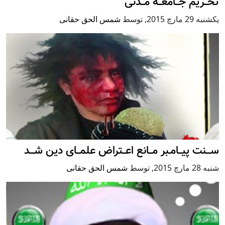
تحــریم جــامعــه مــدنی
يكشنبه 29 مارچ 2015
,
توسط
شمس الحق حقانی
ســـنت پیــامـبر مــانع اعــتراض علمــای دین شـــد
شنبه 28 مارچ 2015
,
توسط
شمس الحق حقانی