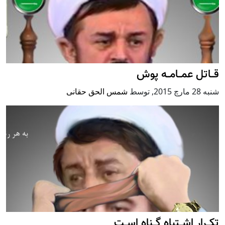
قــاتل عمــامــه پوش
شنبه 28 مارچ 2015
,
توسط
شمس الحق حقانی
تکــرار اشــتباه گــناه اســت