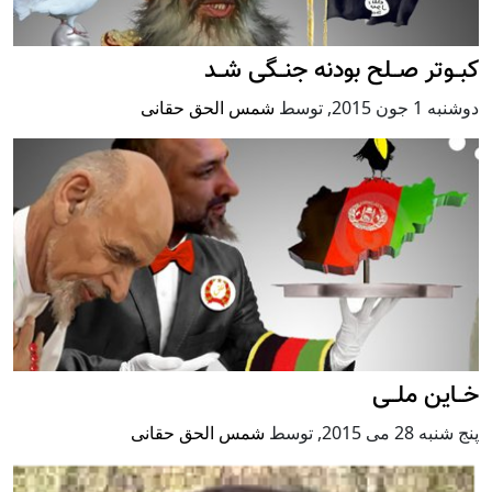
کبــوتر صــلح بودنه جنــگی شــد
دوشنبه 1 جون 2015
,
توسط
شمس الحق حقانی
خــاین ملــی
پنج شنبه 28 می 2015
,
توسط
شمس الحق حقانی